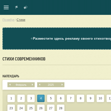
Поэмбук
/
Стихи
⭐
Разместите здесь рекламу своего стихотво
СТИХИ СОВРЕМЕННИКОВ
КАЛЕНДАРЬ
Февраль
2025
1
2
3
4
5
6
7
8
9
10
1
23
24
25
26
27
28