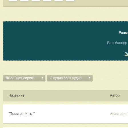
Разм
Ваш баннер 
Р
Любовная лирика
C аудио / без аудио
Название
Автор
"Просто я и ты "
Анастасия