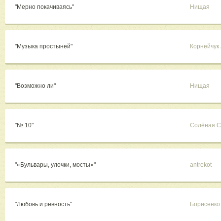
"Мерно покачиваясь"
Нищая
"Музыка простыней"
Корнейчук
"Возможно ли"
Нищая
"№ 10"
Солёная С
"«Бульвары, улочки, мосты»"
antrekot
"Любовь и ревность"
Борисенко