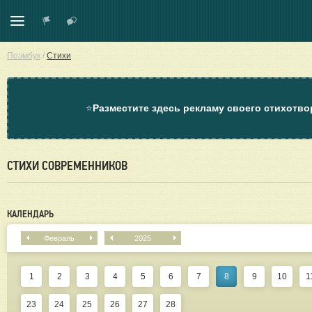
Поэмбук
/
Стихи
⭐
Разместите здесь рекламу своего стихотво
СТИХИ СОВРЕМЕННИКОВ
КАЛЕНДАРЬ
Февраль
2025
1
2
3
4
5
6
7
8
9
10
1
23
24
25
26
27
28