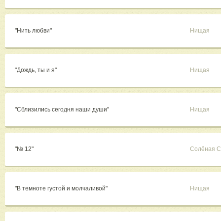
"Нить любви"
Нищая
"Дождь, ты и я"
Нищая
"Сблизились сегодня наши души"
Нищая
"№ 12"
Солёная С
"В темноте густой и молчаливой"
Нищая