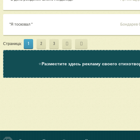
"Я тосковал "
Бондарев 
1
2
3
Страница:
⭐
Разместите здесь рекламу своего стихотво