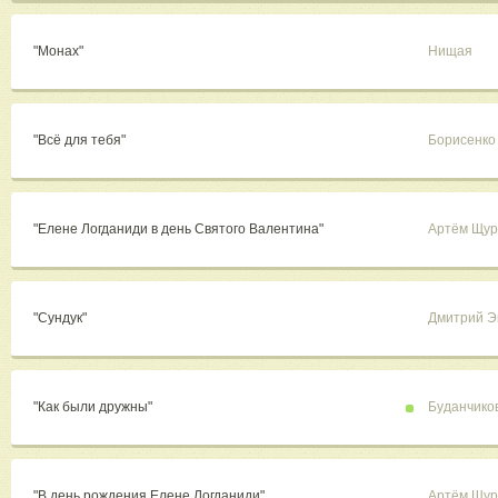
"Монах"
Нищая
"Всё для тебя"
Борисенко
"Елене Логданиди в день Святого Валентина"
Артём Щур
"Сундук"
Дмитрий Э
"Как были дружны"
Буданчико
"В день рождения Елене Логданиди"
Артём Щур