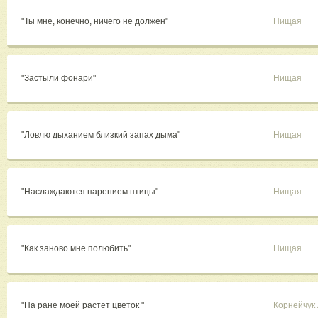
"Ты мне, конечно, ничего не должен"
Нищая
"Застыли фонари"
Нищая
"Ловлю дыханием близкий запах дыма"
Нищая
"Наслаждаются парением птицы"
Нищая
"Как заново мне полюбить"
Нищая
"На ране моей растет цветок "
Корнейчук