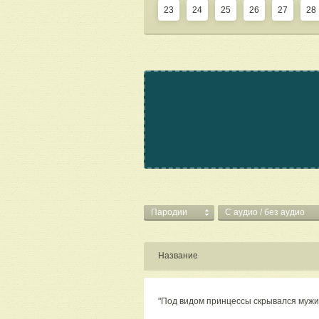
23
24
25
26
27
28
Пародии
C аудио / без аудио
Название
"Под видом принцессы скрывался мужи