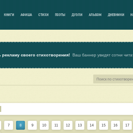
КНИГИ
АФИША
СТИХИ
ПОЭТЫ
ДУЭЛИ
АЛЬБОМ
ДНЕВНИКИ
К
ь рекламу своего стихотворения!
Ваш баннер увидят сотни чит
7
8
9
10
11
12
13
14
15
16
17