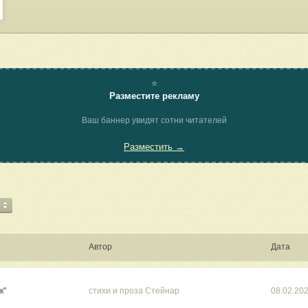
⭐
Разместите рекламу
Ваш баннер увидят сотни читателей
Разместить →
Автор
Дата
к"
стихи и проза Стейнар
08.02.20