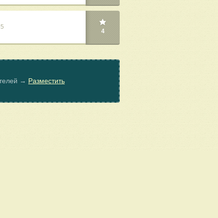
25
4
ателей →
Разместить