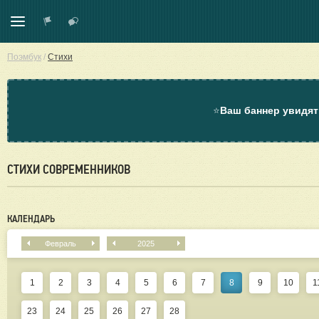
Поэмбук
/
Стихи
⭐
Ваш баннер увидят
СТИХИ СОВРЕМЕННИКОВ
КАЛЕНДАРЬ
Февраль
2025
1
2
3
4
5
6
7
8
9
10
1
23
24
25
26
27
28