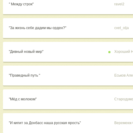
" Между строк"
ravel2
"За жизнь себе дадим мы орден?"
cvet_olja
"Дивный новый мир"
Хороший Н
"Праведный путь "
Еськов Ал
"Мёд с молоком"
Стародумо
"И кипит за Донбасс наша русская ярость"
Веремеюк 