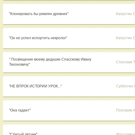
"Клонировать бы римлян древних"
Капустин 
"Он не успел испортить некролог"
Капустин 
" Посвящение моему дедушке Спасскому Ивану
Спасская 
Тихоновичу"
"НЕ ВПРОК ИСТОРИИ УРОК..."
Субботин
"Она гадает"
Позгорев 
"Сбитый лётчик"
Ярославна