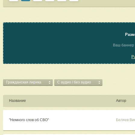
Разм
Ваш баннер 
Р
Гражданская лирика
C аудио / без аудио
Название
Автор
"Немного слов об СВО"
Беляев Ви