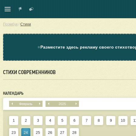
Поэмбук
/
Стихи
⭐
Разместите здесь рекламу своего стихотво
СТИХИ СОВРЕМЕННИКОВ
КАЛЕНДАРЬ
Февраль
2025
1
2
3
4
5
6
7
8
9
10
1
23
24
25
26
27
28