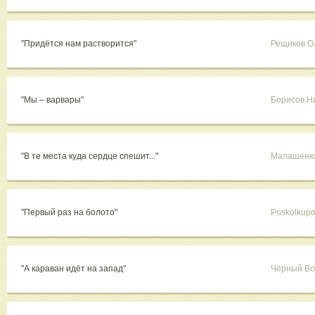
"Придётся нам растворится"
Рещиков О
"Мы – варвары"
Борисов Н
"В те места куда сердце спешит..."
Малашенко
"Первый раз на болото"
Poskolkupo
"А караван идёт на запад"
Чёрный Во