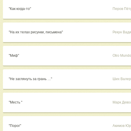
"Как когда-то"
Перов Пёт
"На их телах рисунки, письмена"
Рекун Вад
"Миф"
Otro Mund
"Не заглянуть за грань …"
Ших Валер
"Месть "
Марк Дево
"Порог"
Акимов Юр