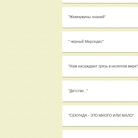
"Жемчужины знаний"
" черный Мерседес"
"Нам насаждают грязь в нелепом мире"
"Детство..."
"СЕКУНДА - ЭТО МНОГО ИЛИ МАЛО"