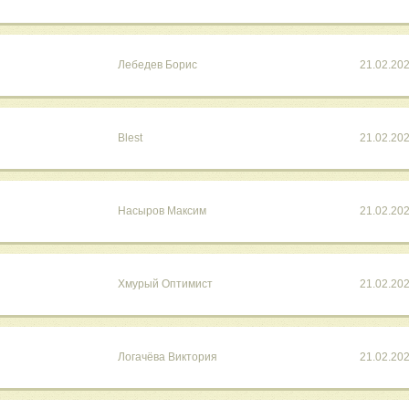
Лебедев Борис
21.02.20
Blest
21.02.20
Насыров Максим
21.02.20
Хмурый Оптимист
21.02.20
Логачëва Виктория
21.02.20