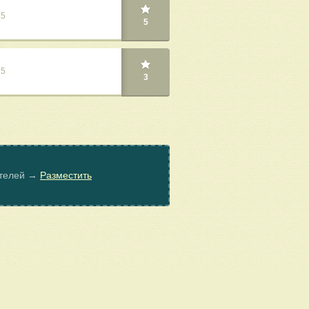
25
5
25
3
ателей →
Разместить