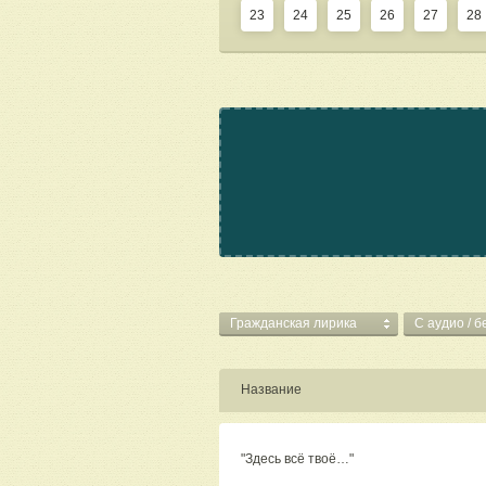
23
24
25
26
27
28
Гражданская лирика
C аудио / б
Название
"Здесь всё твоё…"