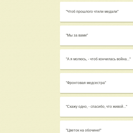
"Чтоб прошлого чтили медали"
"Мы за вами"
"А я молюсь, - чтоб кончилась война..."
"Фронтовая медсестра"
"Скажу одно, - спасибо, что живой..."
"Цветок на обочине!"