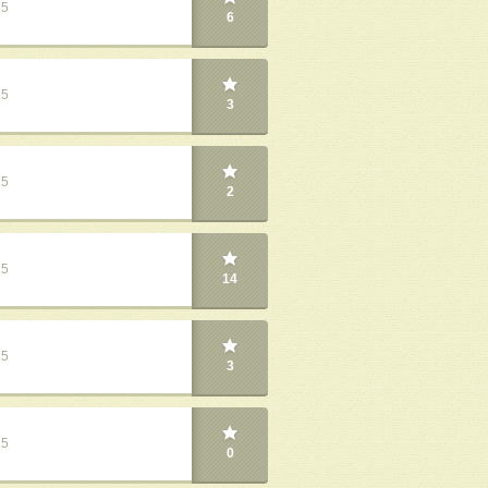
25
6
25
3
25
2
25
14
25
3
25
0