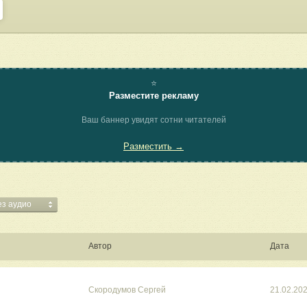
⭐
Разместите рекламу
Ваш баннер увидят сотни читателей
Разместить →
ез аудио
Автор
Дата
Скородумов Сергей
21.02.20