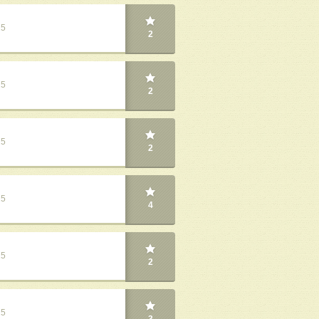
25
2
25
2
25
2
25
4
25
2
25