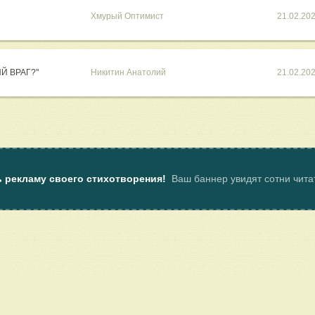
Хмурый Оптимист
21.02.20
Й ВРАГ?"
Никитин Анатолий
21.02.20
ь рекламу своего стихотворения!
Ваш баннер увидят сотни чит