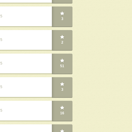
25
3
25
2
25
51
25
3
25
16