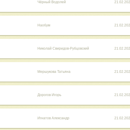
Чёрный Водолей
21.02.20
Наобум
21.02.20
Николай Свиридов-Рубцовский
21.02.20
Мершукова Татьяна
21.02.20
Дорогов Игорь
21.02.20
Игнатов Александр
21.02.20