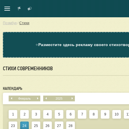
Поэмбук
/
Стихи
⭐
Разместите здесь рекламу своего стихотво
СТИХИ СОВРЕМЕННИКОВ
КАЛЕНДАРЬ
Февраль
2025
1
2
3
4
5
6
7
8
9
10
1
23
24
25
26
27
28