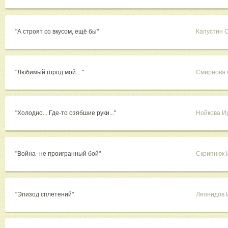
"А строят со вкусом, ещё бы"
Капустин 
"Любимый город мой...."
Смирнова 
"Холодно... Где-то озябшие руки..."
Нойкова И
"Война- не проигранный бой"
Скрипнюк 
"Эпизод сплетений"
Леонидов 