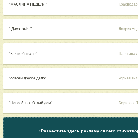
"МАСЛИНА НЕДЕЛЯ"
Краснодар
" Дихотомія "
Лаврик Ан
"Как не бывало"
Паршина 
"совсем другое дело"
корнев ви
"Новосёлов...Отчий дом"
Борисова 
⭐
Разместите здесь рекламу своего стихотво