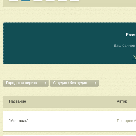
Разм
Ваш баннер 
Р
Городская лирика
C аудио / без аудио
Название
Автор
"Мне жаль"
Позгорев 