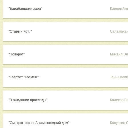
"Барабанщики зари"
Карпов Ан
"Старый Кот. "
Саламаха-
"Поворот"
Михаил Эн
"Квартет "Космея""
Тень Напл
"В ожидании прохлады"
Колесов В
"Смотрю в окно. А там соседний дом"
Капустин 