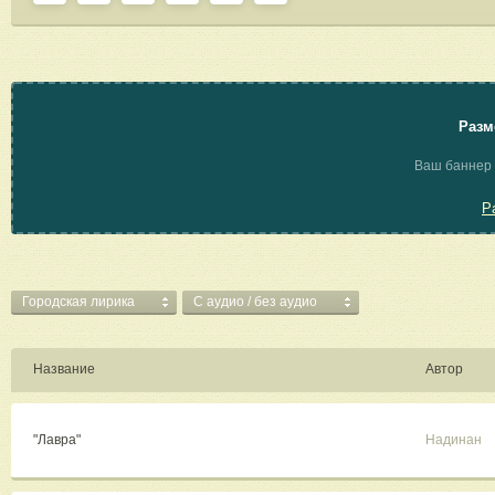
Разм
Ваш баннер 
Р
Городская лирика
C аудио / без аудио
Название
Автор
"Лавра"
Надинан