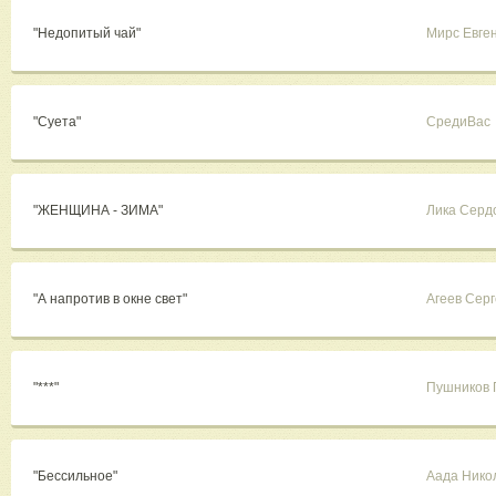
"Недопитый чай"
Мирс Евге
"Суета"
СредиВас
"ЖЕНЩИНА - ЗИМА"
Лика Серд
"А напротив в окне свет"
Агеев Сер
"***"
Пушников 
"Бессильное"
Аада Нико