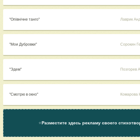
"Опівнічне танго"
Лаврик Ан
"Мои Дубровки"
Сорокин Г
"Эдем"
Позгорев 
"Смотрю в окно"
Комарова 
⭐
Разместите здесь рекламу своего стихотво