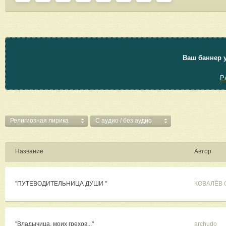
Ваш баннер у
Р
Религиозная лирика
C аудио / без аудио
Название
Автор
"ПУТЕВОДИТЕЛЬНИЦА ДУШИ "
КОВАЛЁВ 
"Владычица, моих грехов..."
archudo