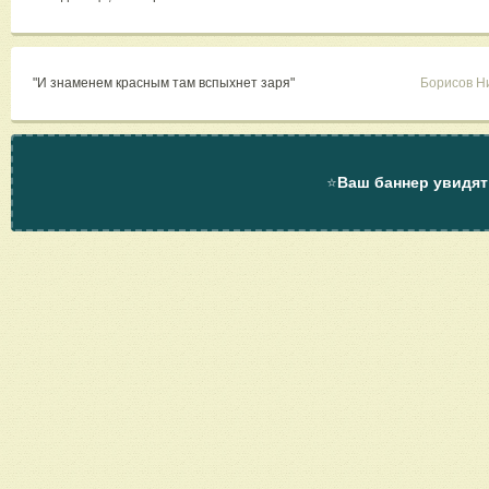
"И знаменем красным там вспыхнет заря"
Борисов Н
⭐
Ваш баннер увидят