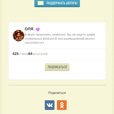
ПОДДЕРЖАТЬ АВТОРА!
ОЛЯ
В моих творениях, немногих, Вы не ищите рифм
похвальных &mdash;В них размышлений вязнут
охи,Избитост…
425
84
стихов
читателей
ПОДПИСАТЬСЯ
Поделиться