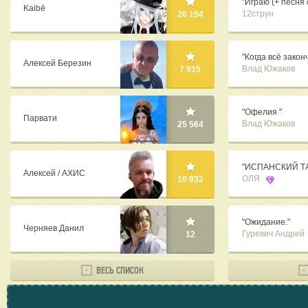
"Играю (+ песня 
Kaibē
12струн
26 154
"Когда всё закон
Алексей Березин
Влад Южаков
7 915
"Офелия "
Парвати
Влад Южаков
25 564
"ИСПАНСКИЙ Т
Алексей / АХИС
ОЛЯ
10 932
"Ожидание."
Черняев Данил
Гуревич Андрей
12
ВЕСЬ СПИСОК