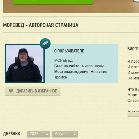
МОРЕВЕД - АВТОРСКАЯ СТРАНИЦА
БИОГР
О ПОЛЬЗОВАТЕЛЕ
МОРЕВЕД
Я прос
Был на сайте:
4 часа назад.
И в эт
Местонахождение:
Норвегия,
И може
Тромсё
Не мэт
Что я
ДОБАВИТЬ В ИЗБРАННОЕ
Море 
Спасиб
Мои с
и дост
https:
https:
ДНЕВНИК
2026
Август