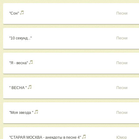
"Сон"
Песни
"10 секунд..."
Песни
"Я - весна"
Песни
" ВЕСНА "
Песни
"Моя звезда "
Песни
"СТАРАЯ МОСКВА - анекдоты в песне 4"
Юмор