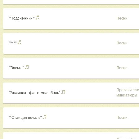
"Подснежник "
Песни
"***"
Песни
"Васька"
Песни
Прозаическ
"Анамнез - фантомная боль"
миниатюры
" Станция печаль"
Песни