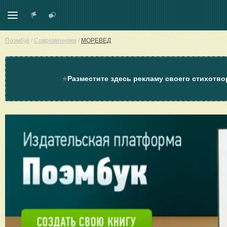
Поэмбук
/
Современники
/
МОРЕВЕД
⭐
Разместите здесь рекламу своего стихотво