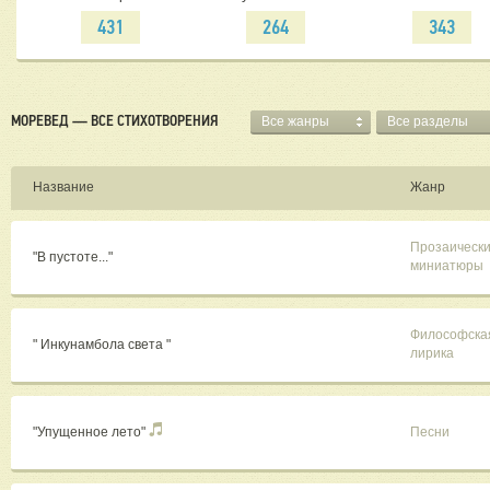
431
264
343
МОРЕВЕД — ВСЕ СТИХОТВОРЕНИЯ
Все жанры
Все разделы
Название
Жанр
Прозаическ
"В пустоте..."
миниатюры
Философска
" Инкунамбола света "
лирика
"Упущенное лето"
Песни