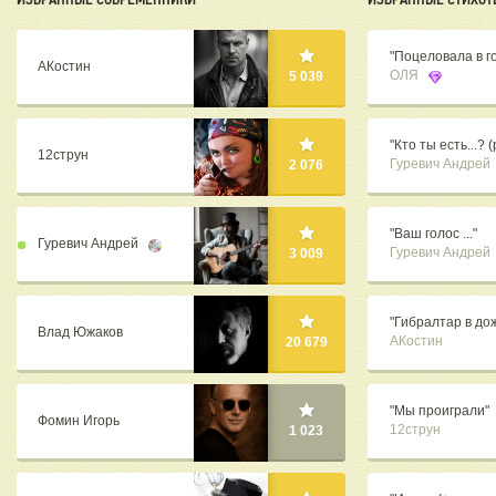
"Поцеловала в гол
АКостин
ОЛЯ
5 039
"Кто ты есть...? 
12струн
Гуревич Андрей
2 076
"Ваш голос ..."
Гуревич Андрей
Гуревич Андрей
3 009
"Гибралтар в до
Влад Южаков
АКостин
20 679
"Мы проиграли"
Фомин Игорь
12струн
1 023