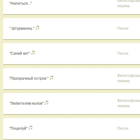
Философска
"Напиться..."
лирика
" Штурманец "
Песни
"Синий кит"
Песни
Философска
"Призрачный остров "
лирика
Философска
"Любителям колов"
лирика
"Поцелуй"
Песни