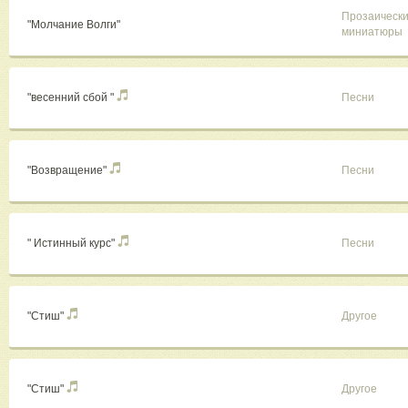
Прозаическ
"Молчание Волги"
миниатюры
"весенний сбой "
Песни
"Возвращение"
Песни
" Истинный курс"
Песни
"Стиш"
Другое
"Стиш"
Другое