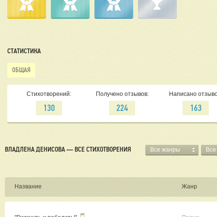
СТАТИСТИКА
ОБЩАЯ
Стихотворений:
Получено отзывов:
Написано отзыво
130
224
163
ВЛАДЛЕНА ДЕНИСОВА — ВСЕ СТИХОТВОРЕНИЯ
Все жанры
Все
Название
Жанр