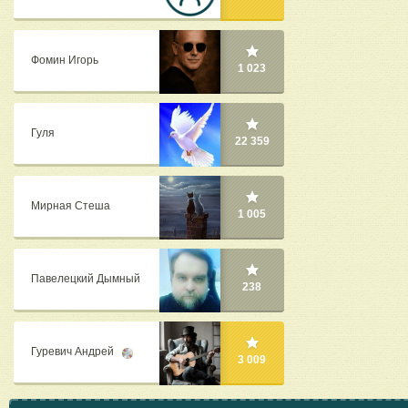
Фомин Игорь
1 023
Гуля
22 359
Мирная Стеша
1 005
Павелецкий Дымный
238
Гуревич Андрей
3 009