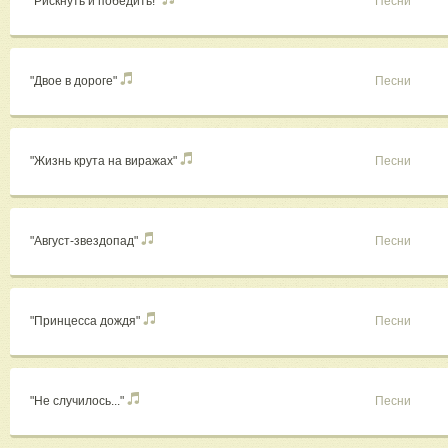
"Рискнуть и победить!"
Песни
"Двое в дороге"
Песни
"Жизнь крута на виражах"
Песни
"Август-звездопад"
Песни
"Принцесса дождя"
Песни
"Не случилось..."
Песни