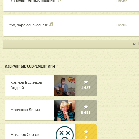
"У любви той вкус малины"
Песни
"Ах, пора сенокосная"
Песни
ИЗБРАННЫЕ СОВРЕМЕННИКИ
Крылов-Васильев
Андрей
1 427
Марченко Лилия
6 491
Макаров Сергей
0