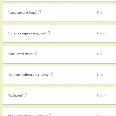
"Фанатам футбола"
Песни
"Гитара - верная подруга"
Песни
"Плещется море"
Песни
"Хорошо поймать бы рыбку"
Песни
"Каблучки"
Песни