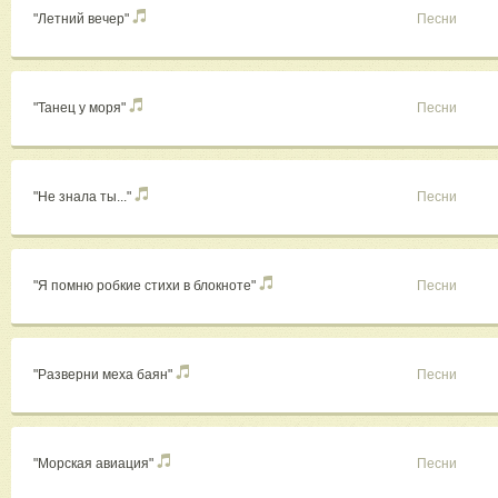
"Летний вечер"
Песни
"Танец у моря"
Песни
"Не знала ты..."
Песни
"Я помню робкие стихи в блокноте"
Песни
"Разверни меха баян"
Песни
"Морская авиация"
Песни