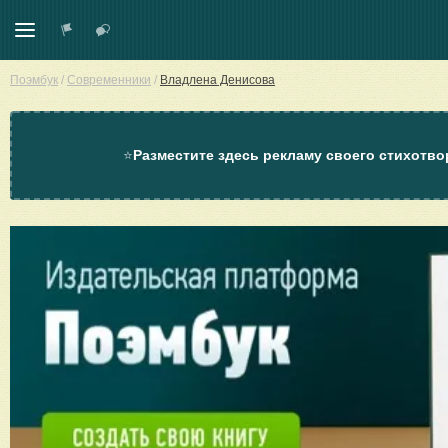
Поэмбук
/
Современники
/
Владлена Денисова
⭐
Разместите здесь рекламу своего стихотво