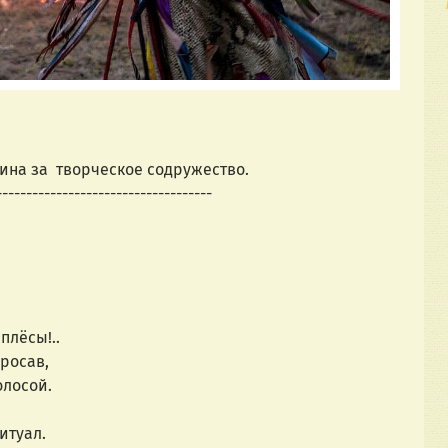
ина за  творческое содружество.
------------------------------------
плёсы!..
росав,
олосой.
итуал.