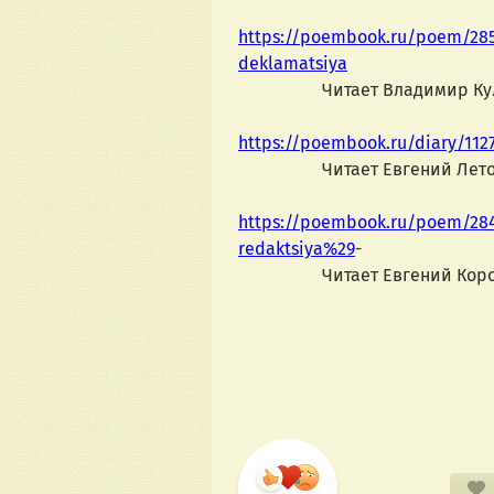
https://poembook.ru/poem/28565
deklamatsiya
                   Читает Владими
https://poembook.ru/diary/112
                   Читает Евгений Ле
https://poembook.ru/poem/284
redaktsiya%29
-
                   Читает Евгений