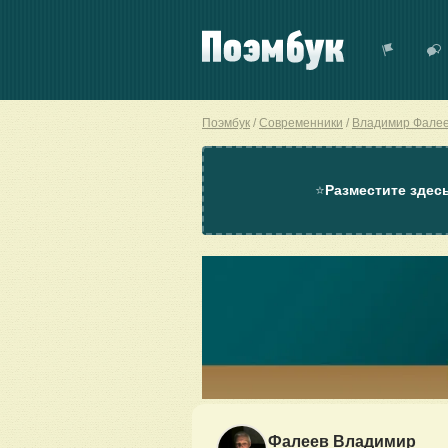
Поэмбук
Современники
Владимир Фале
⭐
Разместите здес
Фалеев Владимир