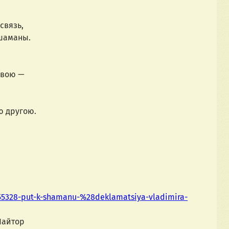
связь,
шаманы.
 вою —
ю другою.
5328-put-k-shamanu-%28deklamatsiya-vladimira-
нтин Шайтор