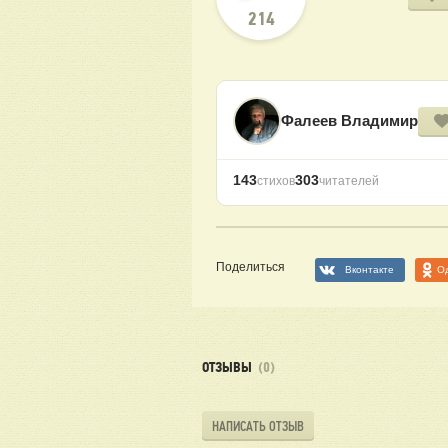
214
Фалеев Владимир
143
303
стихов
читателей
Поделиться
Вконтакте
О
ОТЗЫВЫ
(0)
НАПИСАТЬ ОТЗЫВ