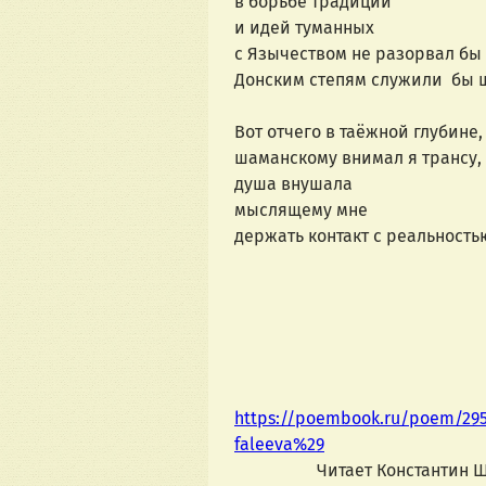
в борьбе традиций 
и идей туманных
с Язычеством не разорвал бы 
Донским степям служили  бы 
Вот отчего в таёжной глубине,
шаманскому внимал я трансу,
душа внушала 
мыслящему мне
держать контакт с реальность
https://poembook.ru/poem/295
faleeva%29
                   Читает Конста