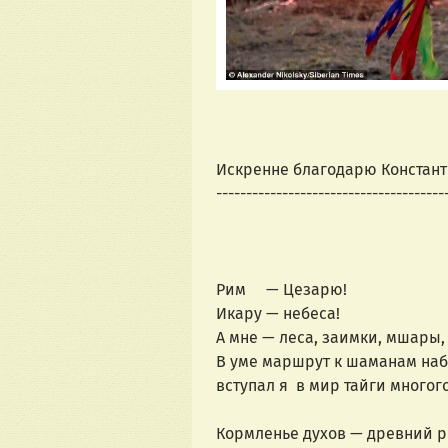
Искренне благодарю Констант
--------------------------------------
Рим     — Цезарю!
Икару — небеса!
А мне — леса, заимки, мшары, 
В уме маршрут к шаманам наб
вступал я  в мир тайги многог
Кормленье духов — древний р