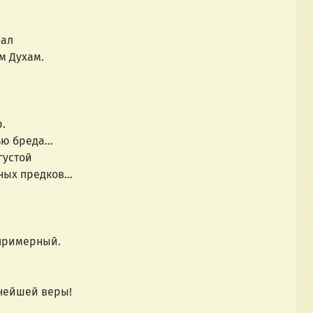
вал
м Духам.
р.
ью бреда…
густой
ых предков...
спримерный.
внейшей веры!