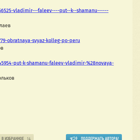
25-vladimir---faleev----put--k--shamanu------
р Кулаев
779-obratnaya-svyaz-kolleg-po-peru
тов
5954-put-k-shamanu-faleev-vladimir-%28novaya-
 Корольков
В ИЗБРАННОЕ
ПОДДЕРЖАТЬ АВТОРА!
14