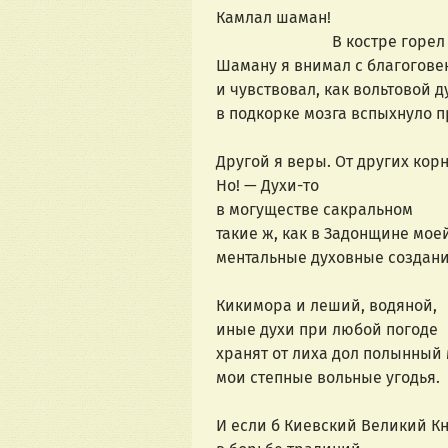
Камлал шаман! 
                             В кост
Шаману я внимал с благогове
и чувствовал, как вольтовой д
в подкорке мозга вспыхнуло п
Другой я веры. От других корн
Но! — Духи-то 
в могуществе сакральном
такие ж, как в Задонщине мое
ментальные духовные создани
Кикимора и леший, водяной,
иные духи при любой погоде
хранят от лиха дол полынный 
мои степные вольные угодья.
И если б Киевский Великий К