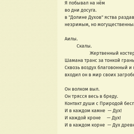
Я побывал на нём
во дни досуга.
в "Долине Духов" яства разда
незримым, но могущественны
Аилы. 
          Скалы.  
                     Жертвенный косте
Шамана транс за тонкой гран
Сквозь воздух благовонный и 
входил он в мир своих загробн
Он волком выл. 
Он трясся весь в бреду.
Контакт души с Природой бе
И в каждом камне  — Дух!
И каждой кроне     — Дух!
И в каждом корне  — Дух дре