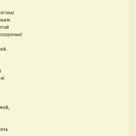
ре горел огонь!
ньем
угой
розренье!
ей.
й
я!
мой,
нязь