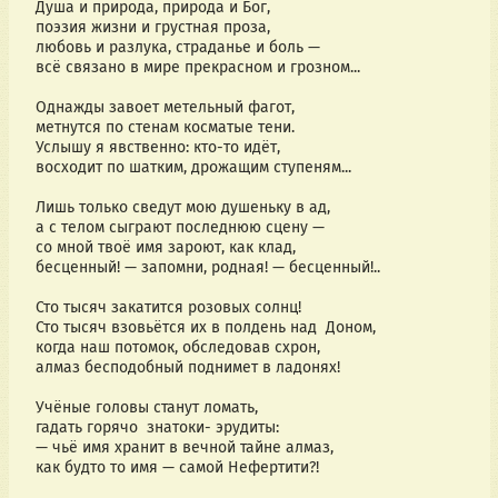
Душа и природа, природа и Бог,
поэзия жизни и грустная проза,
любовь и разлука, страданье и боль —
всё связано в мире прекрасном и грозном...
Однажды завоет метельный фагот,
метнутся по стенам косматые тени.
Услышу я явственно: кто-то идёт,
восходит по шатким, дрожащим ступеням...
Лишь только сведут мою душеньку в ад,
а с телом сыграют последнюю сцену —
со мной твоё имя зароют, как клад,
бесценный! — запомни, родная! — бесценный!..
Сто тысяч закатится розовых солнц!
Сто тысяч взовьётся их в полдень над  Доном,
когда наш потомок, обследовав схрон,
алмаз бесподобный поднимет в ладонях!
Учёные головы станут ломать, 
гадать горячо  знатоки- эрудиты:
— чьё имя хранит в вечной тайне алмаз,
как будто то имя — самой Нефертити?!