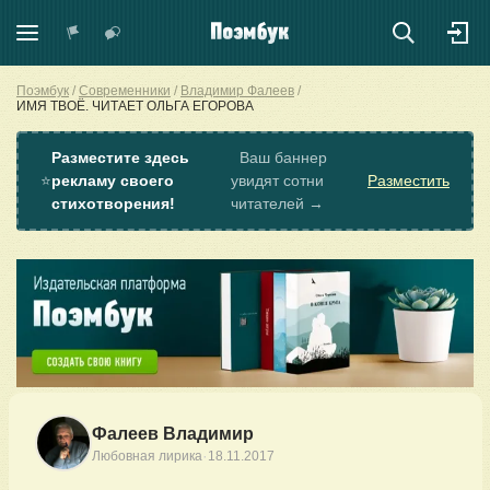
Поэмбук
Современники
Владимир Фалеев
ИМЯ ТВОЁ. ЧИТАЕТ ОЛЬГА ЕГОРОВА
Разместите здесь
Ваш баннер
⭐
рекламу своего
увидят сотни
Разместить
стихотворения!
читателей →
Фалеев Владимир
·
Любовная лирика
18.11.2017