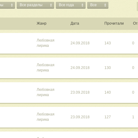
ры
Все разделы
Все года
Все
Жанр
Дата
Прочитали
От
Любовная
24.09.2018
143
0
лирика
Любовная
24.09.2018
130
0
лирика
Любовная
23.09.2018
140
0
лирика
Любовная
23.09.2018
127
1
лирика