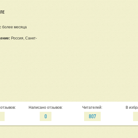
ЕЛЕ
:
более месяца
ение:
Россия, Санкт-
отзывов:
Написано отзывов:
Читателей:
В избр
2
0
807