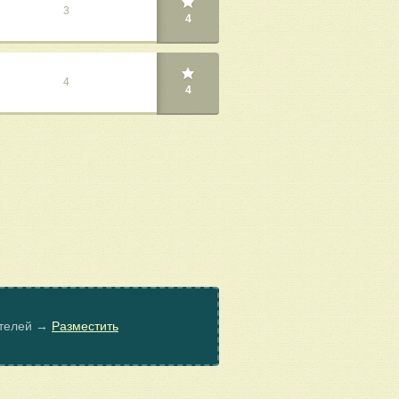
3
4
4
4
ателей →
Разместить