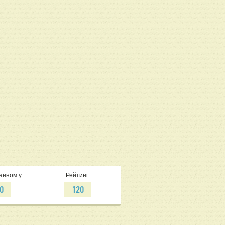
анном у:
Рейтинг:
0
120