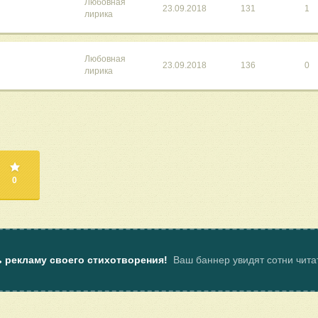
Любовная
23.09.2018
131
1
лирика
Любовная
23.09.2018
136
0
лирика
0
ь рекламу своего стихотворения!
Ваш баннер увидят сотни чит