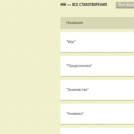
MW — ВСЕ СТИХОТВОРЕНИЯ
Все жан
Название
"War"
"Предосеннее"
"Знакомство"
"Анамнез"