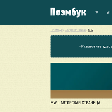
Поэмбук
/
Современники
/
MW
⭐
Разместите здес
MW - АВТОРСКАЯ СТРАНИЦА