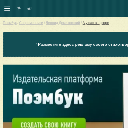
Поэмбук
/
Современники
/
Леонид Демиховский
/
А у нас во дворе
⭐
Разместите здесь рекламу своего стихотво