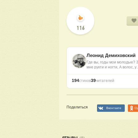
116
Леонид Демиховский
Где вы, годы мои молодые? З
мне рукти и ногти, А волос, 
194
39
стихов
читателей
Поделиться
Вконтакте
О