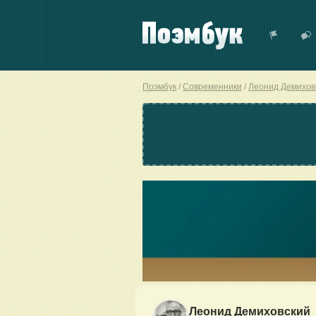
Поэмбук
Современники
Леонид Демихов
Леонид Демиховский