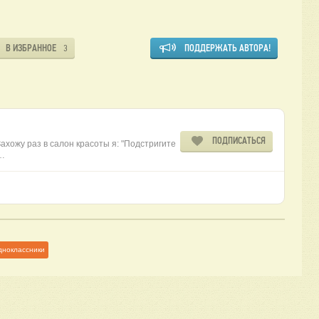
В ИЗБРАННОЕ
ПОДДЕРЖАТЬ АВТОРА!
3
ПОДПИСАТЬСЯ
ахожу раз в салон красоты я: "Подстригите
у…
дноклассники