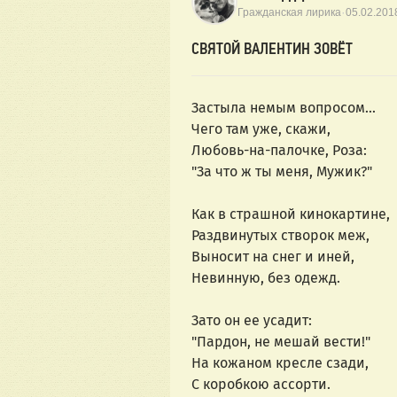
·
Гражданская лирика
05.02.201
СВЯТОЙ ВАЛЕНТИН ЗОВЁТ
Застыла немым вопросом...
Чего там уже, скажи,
Любовь-на-палочке, Роза:
"За что ж ты меня, Мужик?"
Как в страшной кинокартине,
Раздвинутых створок меж,
Выносит на снег и иней,
Невинную, без одежд.
Зато он ее усадит:
"Пардон, не мешай вести!"
На кожаном кресле сзади,
С коробкою ассорти.