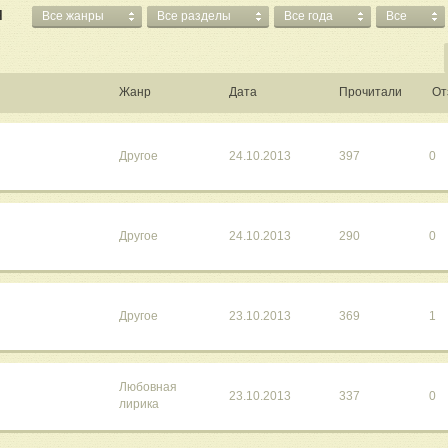
Я
Все жанры
Все разделы
Все года
Все
Жанр
Дата
Прочитали
От
Другое
24.10.2013
397
0
Другое
24.10.2013
290
0
Другое
23.10.2013
369
1
Любовная
23.10.2013
337
0
лирика