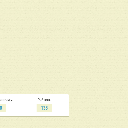
анном у:
Рейтинг:
0
135