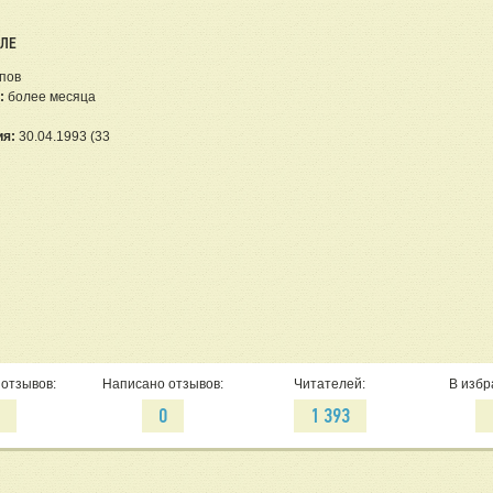
ЕЛЕ
пов
:
более месяца
ия:
30.04.1993 (33
отзывов:
Написано отзывов:
Читателей:
В избр
1
0
1 393