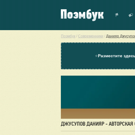
Поэмбук
/
Современники
/
Данияр Джусупо
⭐
Разместите здес
ДЖУСУПОВ ДАНИЯР - АВТОРСКАЯ