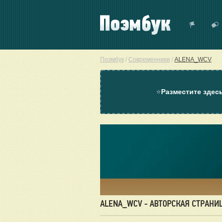
Поэмбук
/
Современники
/
ALENA_WCV
⭐
Разместите здес
ALENA_WCV - АВТОРСКАЯ СТРАНИ