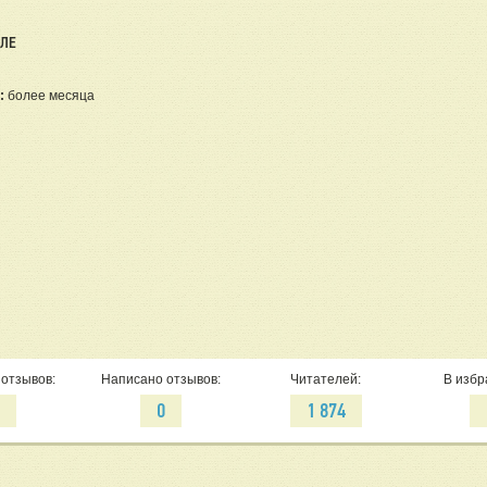
ЕЛЕ
:
более месяца
отзывов:
Написано отзывов:
Читателей:
В избр
2
0
1 874