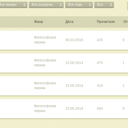
Все жанры
Все разделы
Все года
Все
Жанр
Дата
Прочитали
От
Философская
06.03.2016
425
0
лирика
Философская
15.06.2014
475
1
лирика
Философская
15.06.2014
410
1
лирика
Философская
15.06.2014
564
0
лирика