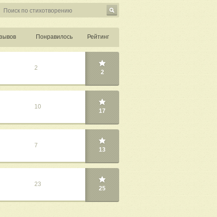
зывов
Понравилось
Рейтинг
2
2
10
17
7
13
23
25