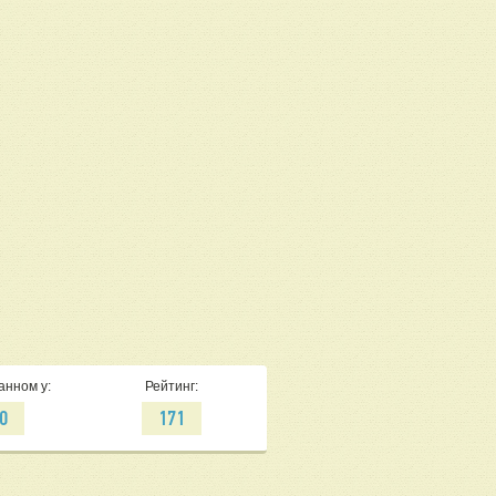
анном у:
Рейтинг:
0
171