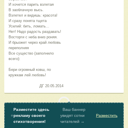
И хочется парить взлетая
В заоблачную высь.
Взлетел и видишь: красота!
И сразу понята тщета
Усилий: бить, ломать...
Нет! Надо радость раздавать!
Восторги с неба вниз роняя.
И брызжет через край любовь
переполняя
Все существо (заполнило
всего):
Бери огромный ковш, по
кружкам лей любовь!
ДГ 20.05.2014
Разместите здесь
Ваш баннер
⭐
рекламу своего
увидят сотни
Разместить
стихотворения!
читателей →