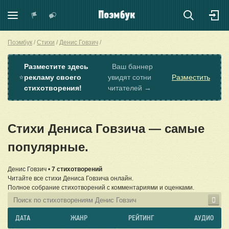
Поэмбук
Стихи
Денис Говзич
Разместите здесь
Ваш баннер
⭐
рекламу своего
увидят сотни
Разместить
стихотворения!
читателей →
Стихи Дениса Говзича — самые
популярные.
Денис Говзич •
7 стихотворений
Читайте все стихи Дениса Говзича онлайн.
Полное собрание стихотворений с комментариями и оценками.
ДАТА
ЖАНР
РЕЙТИНГ
АУДИО