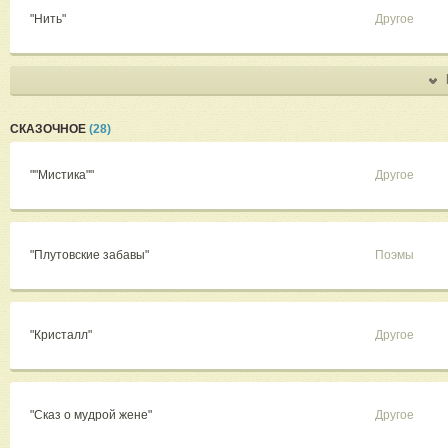
"Нить"
Другое
СКАЗОЧНОЕ
(28)
""Мистика""
Другое
"Плутовские забавы"
Поэмы
"Кристалл"
Другое
"Сказ о мудрой жене"
Другое