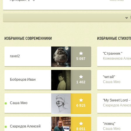
ИЗБРАННЫЕ СОВРЕМЕННИКИ
ИЗБРАННЫЕ СТИХОТ
"Странник "
ravel2
Кожевников Але
5 097
"читай"
Бобрецов Иван
Саша Мио
1 402
"My Sweet Lord - 
Саша Мио
Скаредов Алекс
6 915
"ловец"
Скаредов Алексей
Саша Мио
8 051