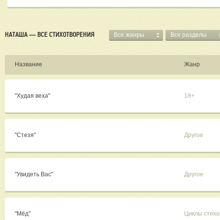
НАТАША — ВСЕ СТИХОТВОРЕНИЯ
Все жанры
Все разделы
Название
Жанр
"Худая веха"
18+
"Стезя"
Другое
"Увидеть Вас"
Другое
"Мёд"
Циклы стихо