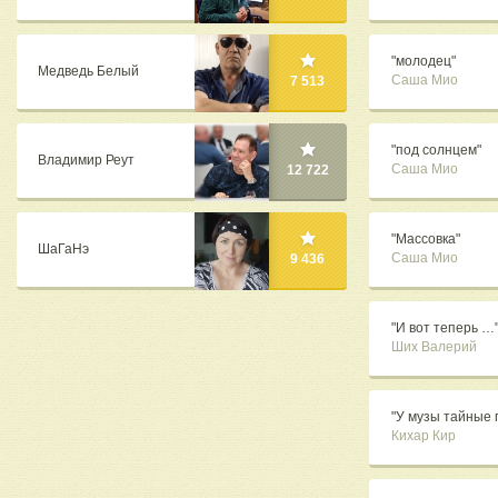
"молодец"
Медведь Белый
Саша Мио
7 513
"под солнцем"
Владимир Реут
Саша Мио
12 722
"Массовка"
ШаГаНэ
Саша Мио
9 436
"И вот теперь …
Ших Валерий
"У музы тайные 
Кихар Кир