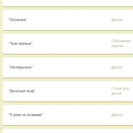
"Огонёчек"
Другое
Пейзажная
"Тучи чёрные"
лирика
"Октябрьское"
Другое
Стихи для
"Весёлый гном"
детей
"У реки за холмами"
Другое