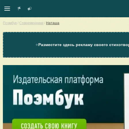
Поэмбук
/
Современники
/
Наташа
⭐
Разместите здесь рекламу своего стихотво