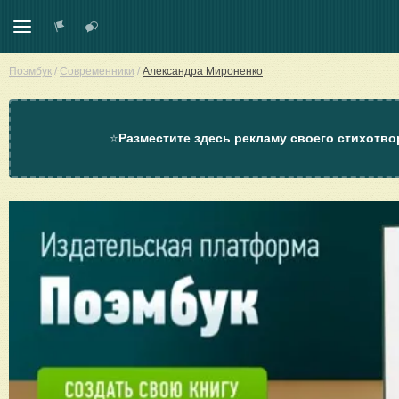
Поэмбук
/
Современники
/
Александра Мироненко
⭐
Разместите здесь рекламу своего стихотво