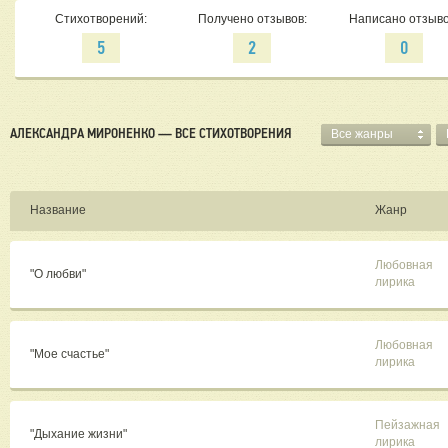
Стихотворений:
Получено отзывов:
Написано отзыво
5
2
0
АЛЕКСАНДРА МИРОНЕНКО — ВСЕ СТИХОТВОРЕНИЯ
Все жанры
Название
Жанр
Любовная
"О любви"
лирика
Любовная
"Мое счастье"
лирика
Пейзажная
"Дыхание жизни"
лирика