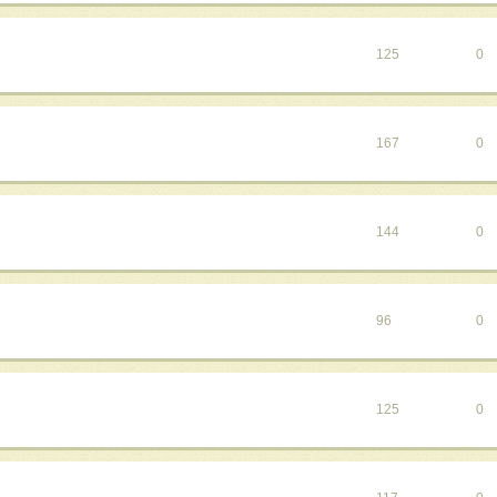
125
0
167
0
144
0
96
0
125
0