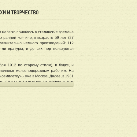
ХИ И ТВОРЧЕСТВО
в нелегко пришлось в сталинские времена
о ранней кончине, в возрасте 59 лет (27
равнительно немного произведений: 112
й литературы, и до сих пор пользуются
ря 1912 по старому стилю), в Луцке, и
 являлся железнодорожным рабочим. На
семилетку» - уже в Москве. Далее, в 1931
еляков стихи начал писать именно в этот
Октябрь», а в 1932 году вышел первый
, было светлое будущее – но вышло всё
и, из-за подозрительных связей. Спустя
в Союз писателей.
 Васильевич попал в плен к финнам, где и
епрессии. Ненадолго выйдя на свободу в
азался арестован – по ложному доносу.