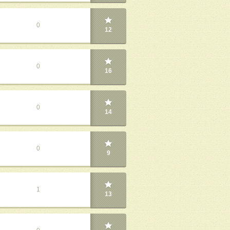
0
12
0
16
0
14
0
9
1
13