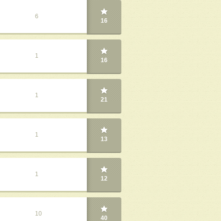
6
16
1
16
1
21
1
13
1
12
10
40