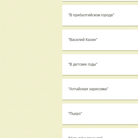
"В прибалтийском городе"
"Василий Казин"
"В детские годы"
"Алтайская зарисовка"
"Пьеро"