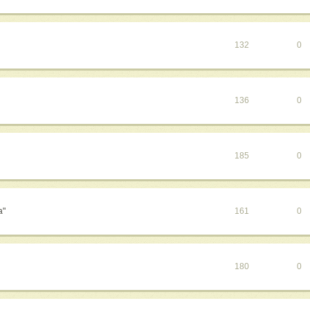
132
0
136
0
185
0
а"
161
0
180
0