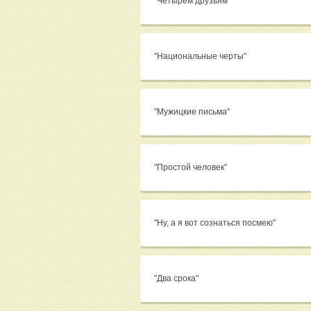
"Четырём друзьям"
"Национальные черты"
"Мужицкие письма"
"Простой человек"
"Ну, а я вот сознаться посмею"
"Два срока"