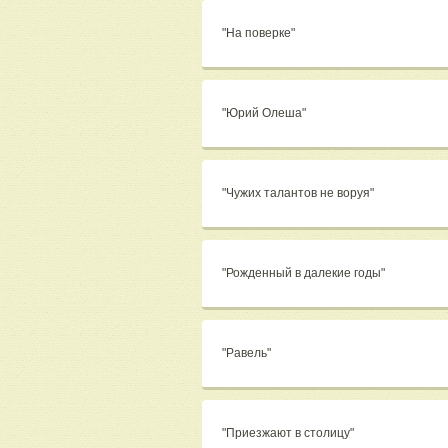
"На поверке"
"Юрий Олеша"
"Чужих талантов не воруя"
"Рожденный в далекие годы"
"Равель"
"Приезжают в столицу"