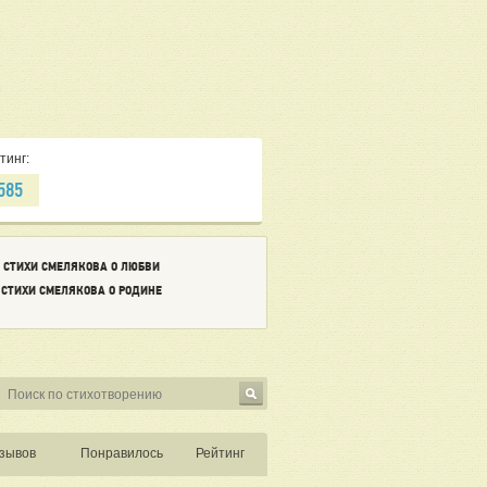
чём, первоначально – лишь по амнистии,
одится удивляться неравному качеству и
а Смелякова. Тем не менее, его перу
ведения. Например, «Если я заболею» -
 Юрий Визбор.
тинг:
585
СТИХИ СМЕЛЯКОВА О ЛЮБВИ
СТИХИ СМЕЛЯКОВА О РОДИНЕ
зывов
Понравилось
Рейтинг