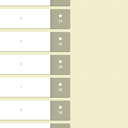
0
13
0
14
0
18
1
16
0
18