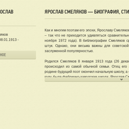
РОСЛАВ
ЯРОСЛАВ СМЕЛЯКОВ — БИОГРАФИЯ, СТИ
Как и многим поэтам его эпохи, Ярославу Смеляко
яков
– так что не приходится удивляться сравнительн
8.01.1913 -
ноября 1972 года). В библиографии Смеляков с
штук. Однако, они весьма важны для советско
заслуженной популярностью.
ННОЕ
Родился Смеляков 8 января 1913 года (26 декаб
происходил из самой обычной семьи. Отец его
родине будущий поэт окончил начальную школу, а «
году, была фабрично-заводская школа: Ярослав См
период.
Сразу же удалось опубликоваться в журнале «
сборник стихов Смелякова. Впереди, казалось
иначе. Уже в 1934 году Смелякова репрессировал
три года освободили, а к 1939 году даже вернули 
Однако, тут началась война. В 1941 году Ярослав
находился до 1944 года – а после снова ждали р
1948 году, три года спустя Смеляков опять ок