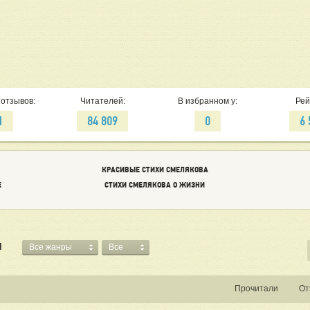
Окончательно освободили его только в 1955, при
без реалибитации.
Учитывая такой тяжёлый жизненный путь, не прих
стилю, которые демонстрируют стихи Ярослав
принадлежат некоторые весьма известные произ
стихотворение, которое сделал знаменитым бард
отзывов:
Читателей:
В избранном у:
Рей
1
84 809
0
6 
КРАСИВЫЕ СТИХИ СМЕЛЯКОВА
Е
СТИХИ СМЕЛЯКОВА О ЖИЗНИ
Я
Все жанры
Все
Прочитали
От