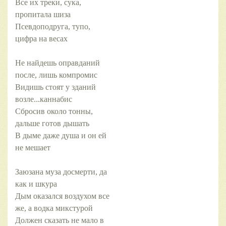
Все их треки, сука,
пропитала шиза
Псевдоподруга, тупо,
цифра на весах
Не найдешь оправданий
после, лишь компромис
Видишь стоят у зданий
возле...каннабис
Сбросив около тонны,
дальше готов дышать
В дыме даже душа и он ей
не мешает
Заюзана муза досмерти, да
как и шкура
Дым оказался воздухом все
же, а водка микстурой
Должен сказать не мало в