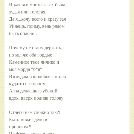
И какая в моих глазах была,
худая или толстая,
Да я...хочу всего и сразу зая
Уйдешь, пойму, ведь рядом
быть опасно..
Почему не стану держать,
но мы же оба гордые
Каменное твое личико и
моя морда "б*я"
Взглядом изполобья я пилю
куда-то в сторону
А ты делаешь глубокий
вдох, вверх подняв голову
Отчего нам сложно так?!
Быть может дело в
прошлом?!
Не факт, а тогда в чем