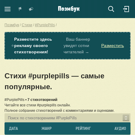
Поэмбук
Стихи
#PurplePills
Разместите здесь
Ваш баннер
⭐
рекламу своего
увидят сотни
Разместить
стихотворения!
читателей →
Стихи #purplepills — самые
популярные.
#PurplePills •
7 стихотворений
Читайте все стихи #purplepills онлайн.
Полное собрание стихотворений с комментариями и оценками.
ДАТА
ЖАНР
РЕЙТИНГ
АУДИО