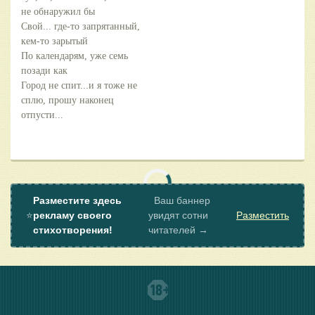
не обнаружил бы
Свой... где-то запрятанный,
кем-то зарытый
По календарям, уже семь
позади как
Город не спит...и я тоже не
сплю, прошу наконец
отпусти...
Разместите здесь
Ваш баннер
⭐
рекламу своего
увидят сотни
Разместить
стихотворения!
читателей →