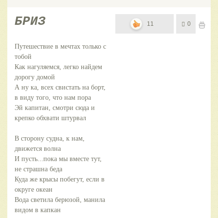
БРИЗ
11
0
Путешествие в мечтах только с
тобой
Как нагуляемся, легко найдем
дорогу домой
А ну ка, всех свистать на борт,
в виду того, что нам пора
Эй капитан, смотри сюда и
крепко обхвати штурвал
В сторону судна, к нам,
движется волна
И пусть...пока мы вместе тут,
не страшна беда
Куда же крысы побегут, если в
округе океан
Вода светила берюзой, манила
видом в капкан