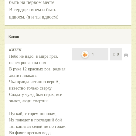
быть на первом месте
В сердце твоем и быть
вдвоем, (я и ты вдвоем)
Китеж
КИТЕЖ
4
0
Небо не надо, в мире грез,
пепел роняю на пол
В руке 12 красных роз, родная
хватит плакать
Чья правда истинно вернА,
известно только сверху
Солдату чужд был страх, все
знают, люди смертны
Пускай, с горем пополам,..
Их поведет в последний бой
тот капитан седой не по годам
Во фляге пресная вода,