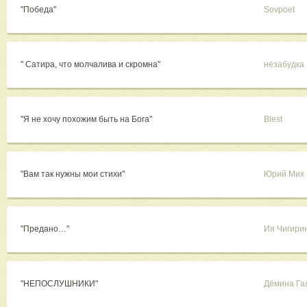
"Победа"
Sovpoet
" Сатира, что молчалива и скромна"
незабудка
"Я не хочу похожим быть на Бога"
Blest
"Вам так нужны мои стихи"
Юрий Мих
"Предано…"
Ия Чигири
"НЕПОСЛУШНИКИ"
Дёмина Га