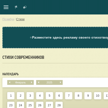
Поэмбук
/
Стихи
⭐
Разместите здесь рекламу своего стихотво
СТИХИ СОВРЕМЕННИКОВ
КАЛЕНДАРЬ
Февраль
2025
1
2
3
4
5
6
7
8
9
10
1
23
24
25
26
27
28