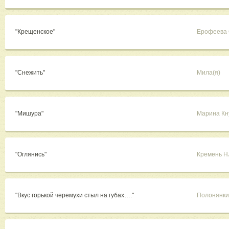
"Крещенское"
Ерофеева 
"Снежить"
Мила(я)
"Мишура"
Марина Кн
"Оглянись"
Кремень 
"Вкус горькой черемухи стыл на губах…."
Полонянки