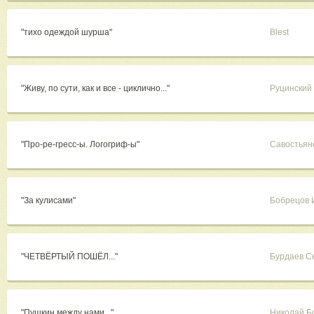
"тихо одеждой шурша"
Blest
"Живу, по сути, как и все - циклично..."
Руцинский
"Про-ре-гресс-ы. Логогриф-ы"
Савостьян
"За кулисами"
Бобрецов 
"ЧЕТВЁРТЫЙ ПОШЁЛ..."
Бурдаев С
"Пушкин между нами..."
Николай Б