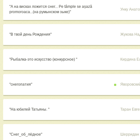
"А на висках ложится снег... Pe tâmple se așază
Унку Анат
promoroaca...(на румынском зыке)"
"В твой день Рождения"
Жукова На
"Рыбалка-это искусство (конкурсное) "
Кирдина Е
"снегопатия"
Яворовски
"На юбилей Татьяны. "
Таран Евг
"Снег_об_лёдное"
Шерридан