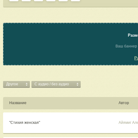
Разм
Ваш баннер 
Р
Другое
C аудио / без аудио
Название
Автор
"Стихия женская"
Айямиг Ал