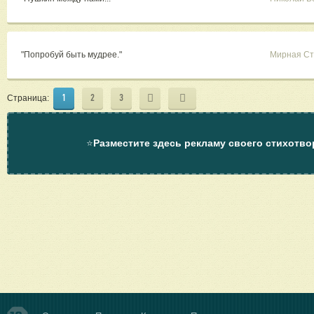
"Попробуй быть мудрее."
Мирная С
1
2
3
Страница:
⭐
Разместите здесь рекламу своего стихотво