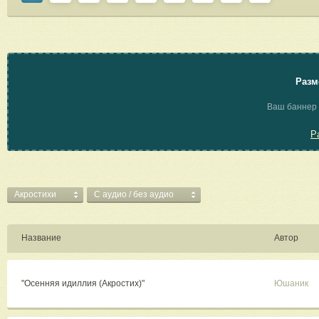
Разм
Ваш баннер 
Р
Акростихи
C аудио / без аудио
Название
Автор
"Осенняя идиллия (Акростих)"
Юшаник