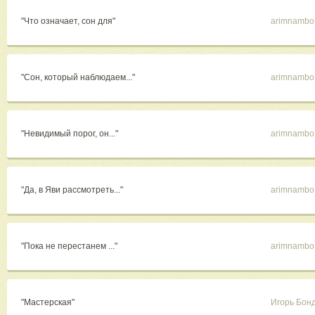
"Что означает, сон для"
arimnambo
"Сон, который наблюдаем..."
arimnambo
"Невидимый порог, он..."
arimnambo
"Да, в Яви рассмотреть..."
arimnambo
"Пока не перестанем ..."
arimnambo
"Мастерская"
Игорь Бон