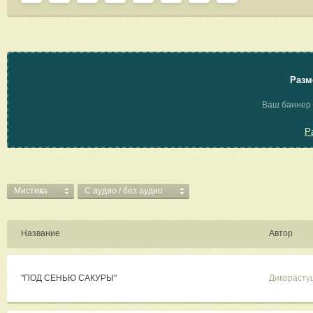
Разм
Ваш баннер 
Р
Мистика
C аудио / без аудио
Название
Автор
"ПОД СЕНЬЮ САКУРЫ"
Дикорасту