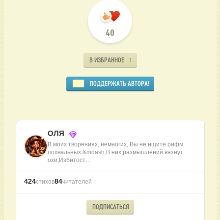
40
В ИЗБРАННОЕ
1
ПОДДЕРЖАТЬ АВТОРА!
ОЛЯ
В моих творениях, немногих, Вы не ищите рифм
похвальных &mdash;В них размышлений вязнут
охи,Избитост…
424
84
стихов
читателей
ПОДПИСАТЬСЯ