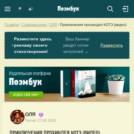
Поэмбук
Современники
ОЛЯ
Приключения прохиндея КОТЭ (видео)
Разместите здесь
Ваш баннер
⭐
рекламу своего
увидят сотни
Разместить
стихотворения!
читателей →
ОЛЯ
·
Песни
27.06.2026
ПРИКЛЮЧЕНИЯ ПРОХИНДЕЯ КОТЭ (ВИДЕО)