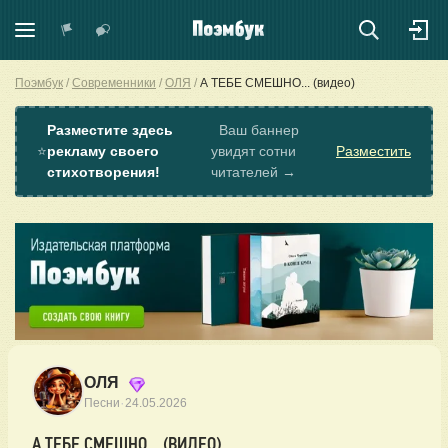
Поэмбук
Современники
ОЛЯ
А ТЕБЕ СМЕШНО... (видео)
Разместите здесь
Ваш баннер
⭐
рекламу своего
увидят сотни
Разместить
стихотворения!
читателей →
ОЛЯ
·
Песни
24.05.2026
А ТЕБЕ СМЕШНО... (ВИДЕО)