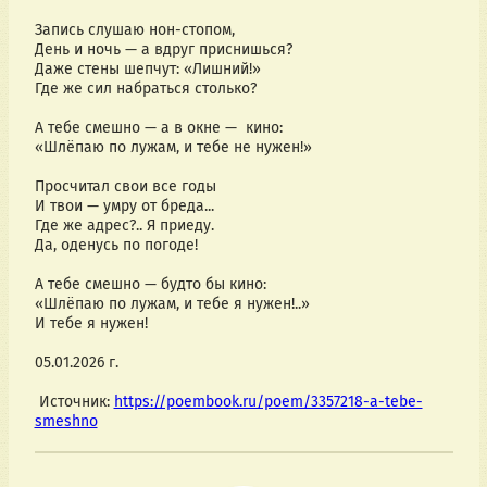
Запись слушаю нон-стопом,
День и ночь — а вдруг приснишься?
Даже стены шепчут: «Лишний!»
Где же сил набраться столько?
А тебе смешно — а в окне —  кино:
«Шлёпаю по лужам, и тебе не нужен!»
Просчитал свои все годы
И твои — умру от бреда...
Где же адрес?.. Я приеду.
Да, оденусь по погоде!
А тебе смешно — будто бы кино:
«Шлёпаю по лужам, и тебе я нужен!..»
И тебе я нужен!
05.01.2026 г.
 Источник: 
https://poembook.ru/poem/3357218-a-tebe-
smeshno