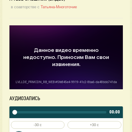
в соавторстве с
Татьяна-Многоточие
АУДИОЗАПИСЬ
00:00
-30 c
+30 c