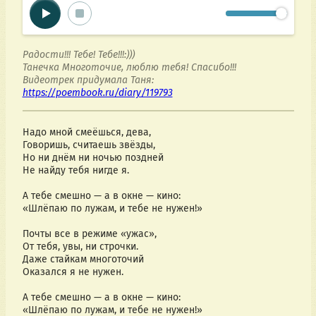
Радости!!! Тебе! Тебе!!!:)))
Танечка Многоточие, люблю тебя! Спасибо!!!
Видеотрек придумала Таня:
https://poembook.ru/diary/119793
Надо мной смеёшься, дева,
Говоришь, считаешь звёзды,
Но ни днём ни ночью поздней
Не найду тебя нигде я.
А тебе смешно — а в окне — кино:
«Шлёпаю по лужам, и тебе не нужен!»
Почты все в режиме «ужас»,
От тебя, увы, ни строчки.
Даже стайкам многоточий
Оказался я не нужен.
А тебе смешно — а в окне — кино:
«Шлёпаю по лужам, и тебе не нужен!»