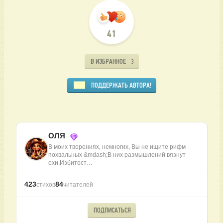
41
В ИЗБРАННОЕ
3
ПОДДЕРЖАТЬ АВТОРА!
ОЛЯ
В моих творениях, немногих, Вы не ищите рифм
похвальных &mdash;В них размышлений вязнут
охи,Избитост…
423
84
стихов
читателей
ПОДПИСАТЬСЯ