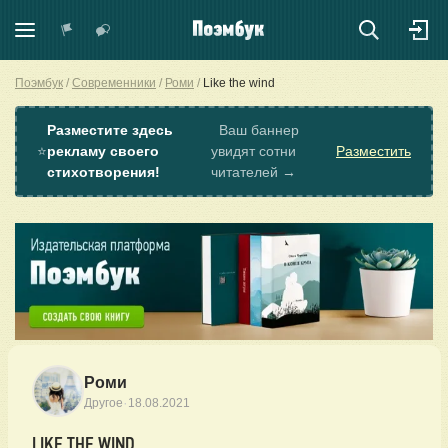
Поэмбук
Современники
Роми
Like the wind
Разместите здесь
Ваш баннер
⭐
рекламу своего
увидят сотни
Разместить
стихотворения!
читателей →
Роми
·
Другое
18.08.2021
LIKE THE WIND