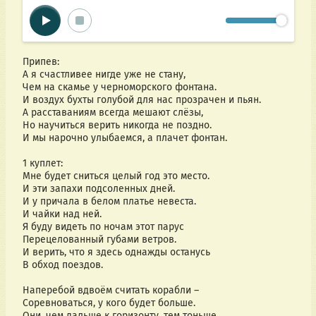
Припев:
А я счастливее нигде уже не стану,
Чем на скамье у черноморского фонтана.
И воздух бухты голубой для нас прозрачен и пьян.
А расставаниям всегда мешают слёзы,
Но научиться верить никогда не поздно.
И мы нарочно улыбаемся, а плачет фонтан.
1 куплет:
Мне будет сниться целый год это место.
И эти запахи подсоленных дней.
И у причала в белом платье невеста.
И чайки над ней.
Я буду видеть по ночам этот парус
Перецелованный губами ветров.
И верить, что я здесь однажды останусь
В обход поездов.
Наперебой вдвоём считать корабли –
Соревноваться, у кого будет больше.
Они, чем дальше к горизонту, тем тоньше,