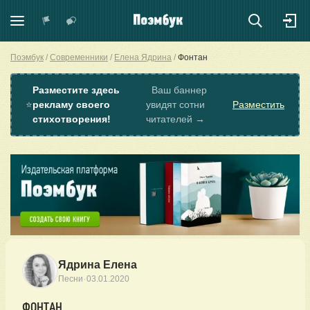
Поэмбук
Современники
Елена Ядрина
Фонтан
Разместите здесь
Ваш баннер
⭐
рекламу своего
увидят сотни
Разместить
стихотворения!
читателей →
Ядрина Елена
·
Песни
03.01.2020
ФОНТАН