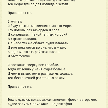
Тем недоступнее для взгляда с земли.
Припев: тот же.
2 куплет:
Я буду слышать в зимних снах это море,
Его мотивы без аккордов и слов.
И согреваться пеной тёплых историй
В стране холодов.
А в небе так же облака будут плавать.
И мне покажется во сне, что я – там,
А подо мною эта райская гавань
И этот фонтан.
Я сосчитаю сверху все корабли.
Тогда их точно у меня будет больше.
И чем я выше, тем в разлуке мы дольше,
Тем бесконечней расстоянья земли.
Припев: тот же.
_ _ _ _ _ _ _ _ _ _ _ _ _ _ _ _ 
Текст, музыка, вокал, аккомпанемент, фото - авторские.
Аудио запись с помехами - на диктофон.