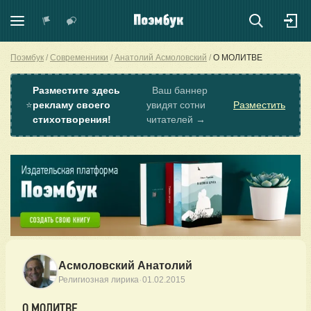
Поэмбук
Современники
Анатолий Асмоловский
О МОЛИТВЕ
Разместите здесь
Ваш баннер
⭐
рекламу своего
увидят сотни
Разместить
стихотворения!
читателей →
Асмоловский Анатолий
·
Религиозная лирика
01.02.2015
О МОЛИТВЕ