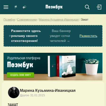
Поэмбук
Современники
Марина Кузьмина-Иваницкая
Закат
Разместите здесь
Ваш баннер
⭐
рекламу своего
увидят сотни
Разместить
стихотворения!
читателей →
Марина Кузьмина-Иваницкая
·
Другое
31.01.2015
ЗАКАТ