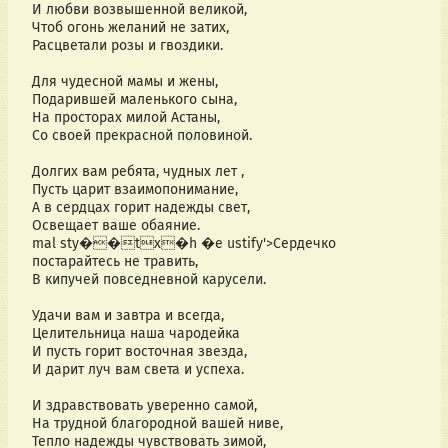
И любви возвышенной великой,
Чтоб огонь желаний не затих,
Расцветали розы и гвоздики.
Для чудесной мамы и жены,
Подарившей маленького сына,
На просторах милой Астаны,
Со своей прекрасной половиной.
Долгих вам ребята, чудных лет ,
Пусть царит взаимопонимание,
А в сердцах горит надежды свет,
Освещает ваше обаяние.
mal sty��tx�h �e ustify'>Сердечко
постарайтесь не травить,
В кипучей повседневной карусели.
Удачи вам и завтра и всегда,
Целительница наша чародейка
И пусть горит восточная звезда,
И дарит луч вам света и успеха.
И здравствовать уверенно самой,
На трудной благородной вашей ниве,
Тепло надежды чувствовать зимой,