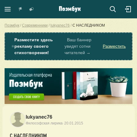
Поэмбук
Современники
lukyanec76
С НАСЛЕДНИКОМ
Разместите здесь
Ваш баннер
⭐
рекламу своего
увидят сотни
Разместить
стихотворения!
читателей →
lukyanec76
·
Философская лирика
20.01.2015
С НАСЛЕДНИКОМ