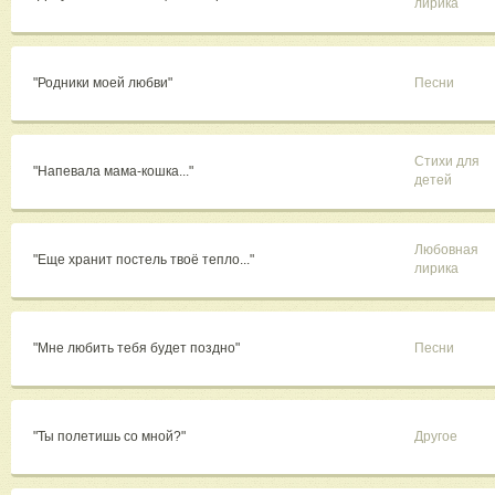
лирика
"Родники моей любви"
Песни
Стихи для
"Напевала мама-кошка..."
детей
Любовная
"Еще хранит постель твоё тепло..."
лирика
"Мне любить тебя будет поздно"
Песни
"Ты полетишь со мной?"
Другое