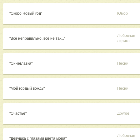
"Скоро Новый год"
Юмор
Любовная
"Всё неправильно, всё не так..."
лирика
"Синеглазка"
Песни
"Мой гордый вождь"
Песни
"Счастье"
Другое
Любовная
"Девушка с глазами цвета моря"