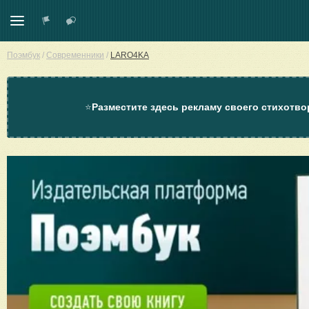
Поэмбук
/
Современники
/
LARO4KA
⭐
Разместите здесь рекламу своего стихотво