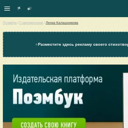
Поэмбук
/
Современники
/
Ленка Калашникова
⭐
Разместите здесь рекламу своего стихотво