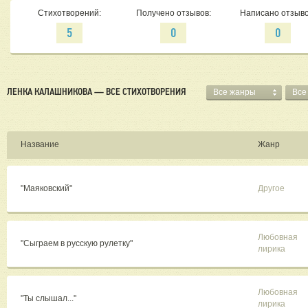
Стихотворений:
Получено отзывов:
Написано отзыво
5
0
0
ЛЕНКА КАЛАШНИКОВА — ВСЕ СТИХОТВОРЕНИЯ
Все жанры
Все
Название
Жанр
"Маяковский"
Другое
Любовная
"Сыграем в русскую рулетку"
лирика
Любовная
"Ты слышал..."
лирика