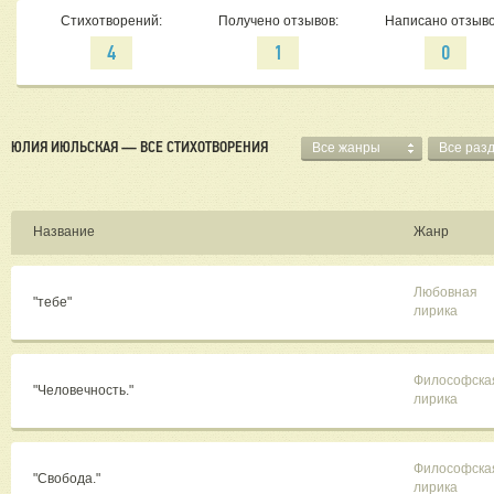
Стихотворений:
Получено отзывов:
Написано отзыво
4
1
0
ЮЛИЯ ИЮЛЬСКАЯ — ВСЕ СТИХОТВОРЕНИЯ
Все жанры
Все раз
Название
Жанр
Любовная
"тебе"
лирика
Философска
"Человечность."
лирика
Философска
"Свобода."
лирика