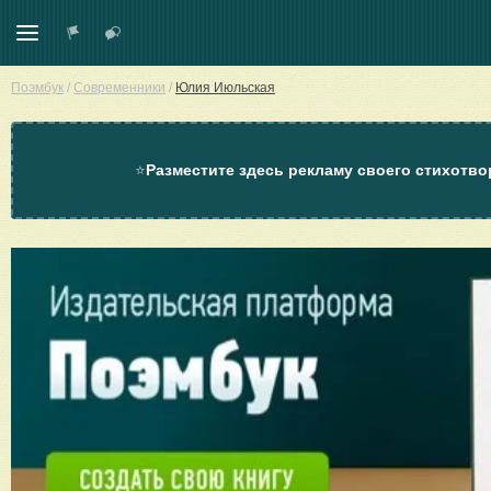
Поэмбук
/
Современники
/
Юлия Июльская
⭐
Разместите здесь рекламу своего стихотво