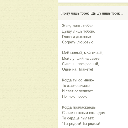
Живу лишь тобою! Дышу лишь тобою...
Живу лишь тобою.
Дышу лишь тобою.
Глаза и дыханье
Согреты любовью.
Мой милый, мой ясный,
Мой лучший на свете!
Сияешь, прекрасный,
Один на Планете!
Когда ты со мною-
То жарко зимою
И свет ослепляет
Ночною порою.
Когда приласкаешь
Своим нежным взглядом,
То сердце пылает:
"Ты рядом! Ты рядом!