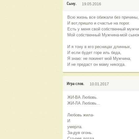
Сыну.
19.05.2016
Всю жизнь все обижали без причины,
И вот,пришло и счастье на порог.
Есть у меня свой собственный мужчи
Мой собственный Мужчина-мой сынок
И я тону в его ресницах длинных,
И если будет горе иль беда,
Я знаю: не покинет мой Мужчина,
И не предаст он маму никогда.
Игра слов.
10.01.2017
ЖИ-ВА Любовь.
ЖИ-ЛА Любовь...
Любовь жила-
И
умерла.
За-дув огонь.
Сго-рев дотла...