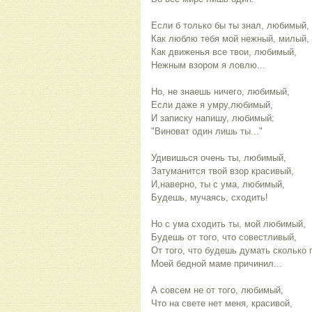
Если б только бы ты знал, любимый,
Как люблю тебя мой нежный, милый,
Как движенья все твои, любимый,
Нежным взором я ловлю...
Но, не знаешь ничего, любимый,
Если даже я умру,любимый,
И записку напишу, любимый:
"Виноват один лишь ты..."
Удивишься очень ты, любимый,
Затуманится твой взор красивый,
И,наверно, ты с ума, любимый,
Будешь, мучаясь, сходить!
Но с ума сходить ты, мой любимый,
Будешь от того, что совестливый,
От того, что будешь думать сколько 
Моей бедной маме причинил...
А совсем не от того, любимый,
Что на свете нет меня, красивой,