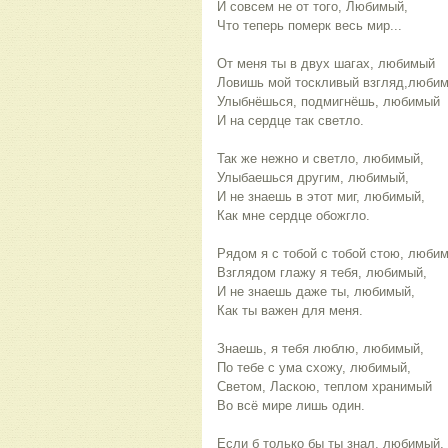
И совсем не от того, Любимый,
Что теперь померк весь мир...
От меня ты в двух шагах, любимый
Ловишь мой тоскливый взгляд,люби
Улыбнёшься, подмигнёшь, любимый
И на сердце так светло.
Так же нежно и светло, любимый,
Улыбаешься другим, любимый,
И не знаешь в этот миг, любимый,
Как мне сердце обожгло.
Рядом я с тобой с тобой стою, люби
Взглядом глажу я тебя, любимый,
И не знаешь даже ты, любимый,
Как ты важен для меня.
Знаешь, я тебя люблю, любимый,
По тебе с ума схожу, любимый,
Светом, Ласкою, теплом хранимый
Во всё мире лишь один.
Если б только бы ты знал, любимый,