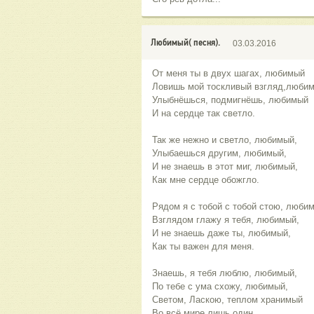
Любимый( песня).
03.03.2016
От меня ты в двух шагах, любимый
Ловишь мой тоскливый взгляд,люби
Улыбнёшься, подмигнёшь, любимый
И на сердце так светло.
Так же нежно и светло, любимый,
Улыбаешься другим, любимый,
И не знаешь в этот миг, любимый,
Как мне сердце обожгло.
Рядом я с тобой с тобой стою, люби
Взглядом глажу я тебя, любимый,
И не знаешь даже ты, любимый,
Как ты важен для меня.
Знаешь, я тебя люблю, любимый,
По тебе с ума схожу, любимый,
Светом, Ласкою, теплом хранимый
Во всё мире лишь один.