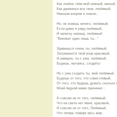
Как люблю тебя мой нежный, милый,
Как движенья все твои, любимый,
Нежным взором я ловлю...
Но, не знаешь ничего, любимый,
Если даже я умру,любимый,
И записку напишу, любимый:
"Виноват один лишь ты..."
Удивишься очень ты, любимый,
Затуманится твой взор красивый,
И,наверно, ты с ума, любимый,
Будешь, мучаясь, сходить!
Но с ума сходить ты, мой любимый,
Будешь от того, что совестливый,
От того, что будешь думать сколько 
Моей бедной маме причинил...
А совсем не от того, любимый,
Что на свете нет меня, красивой,
И совсем не от того, Любимый,
Что теперь померк весь мир...