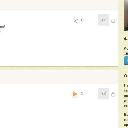
0
0
на!
.
Ф
Фе
16
О
На
ст
2
0
оп
се
ст
Вы
ко
пр