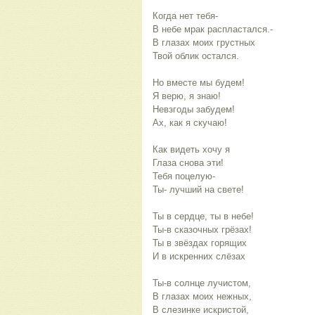
Когда нет тебя-
В небе мрак распластался.-
В глазах моих грустных
Твой облик остался.
Но вместе мы будем!
Я верю, я знаю!
Невзгоды забудем!
Ах, как я скучаю!
Как видеть хочу я
Глаза снова эти!
Тебя поцелую-
Ты- лучший на свете!
Ты в сердце, ты в небе!
Ты-в сказочных грёзах!
Ты в звёздах горящих
И в искренних слёзах
Ты-в солнце лучистом,
В глазах моих нежных,
В слезинке искристой,