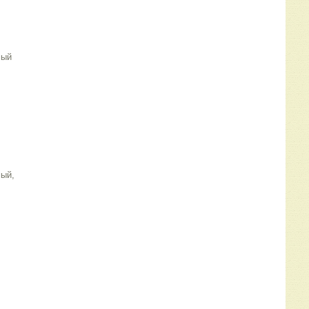
мый
мый,