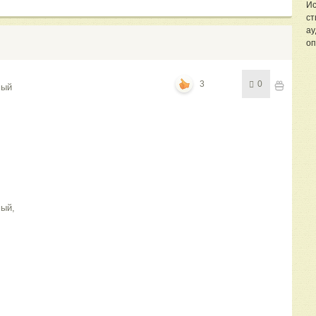
Ис
ст
ау
оп
3
0
мый
мый,