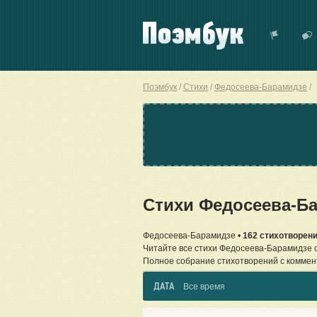
Поэмбук
Стихи
Федосеева-Барамидзе
Стихи Федосеева-Б
Федосеева-Барамидзе •
162 стихотворен
Читайте все стихи Федосеева-Барамидзе 
Полное собрание стихотворений с коммен
ДАТА
Все время