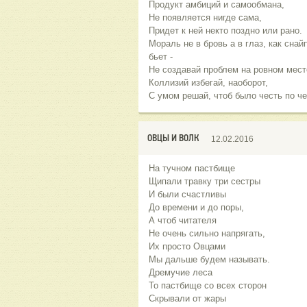
Продукт амбиций и самообмана,
Не появляется нигде сама,
Придет к ней некто поздно или рано.
Мораль не в бровь а в глаз, как снай
бьет -
Не создавай проблем на ровном мест
Коллизий избегай, наоборот,
С умом решай, чтоб было честь по че
ОВЦЫ И ВОЛК
12.02.2016
На тучном пастбище
Щипали травку три сестры
И были счастливы
До времени и до поры,
А чтоб читателя
Не очень сильно напрягать,
Их просто Овцами
Мы дальше будем называть.
Дремучие леса
То пастбище со всех сторон
Скрывали от жары