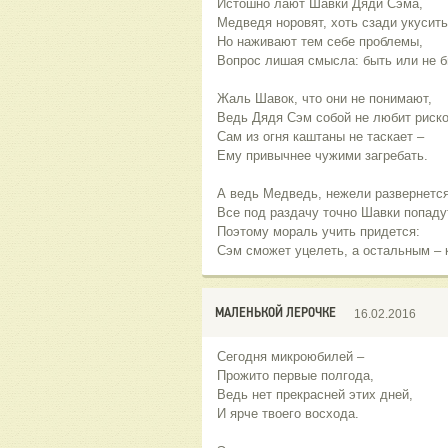
Истошно лают Шавки Дяди Сэма,
Медведя норовят, хоть сзади укусить
Но наживают тем себе проблемы,
Вопрос лишая смысла: быть или не б
Жаль Шавок, что они не понимают,
Ведь Дядя Сэм собой не любит риско
Сам из огня каштаны не таскает –
Ему привычнее чужими загребать.
А ведь Медведь, нежели развернется
Все под раздачу точно Шавки попаду
Поэтому мораль учить придется:
Сэм сможет уцелеть, а остальным – к
МАЛЕНЬКОЙ ЛЕРОЧКЕ
16.02.2016
Сегодня микроюбилей –
Прожито первые полгода,
Ведь нет прекрасней этих дней,
И ярче твоего восхода.