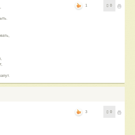
1
0
,
ыть.
вать,
,
т,
апут.
3
0