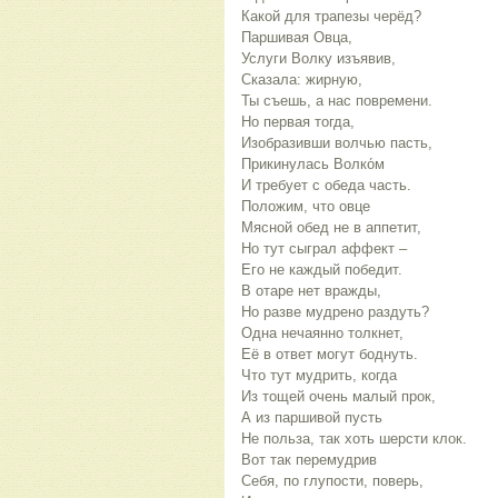
Какой для трапезы черёд?
Паршивая Овца,
Услуги Волку изъявив,
Сказала: жирную,
Ты съешь, а нас повремени.
Но первая тогда,
Изобразивши волчью пасть,
Прикинулась Волко́м
И требует с обеда часть.
Положим, что овце
Мясной обед не в аппетит,
Но тут сыграл аффект ‒
Его не каждый победит.
В отаре нет вражды,
Но разве мудрено раздуть?
Одна нечаянно толкнет,
Её в ответ могут боднуть.
Что тут мудрить, когда
Из тощей очень малый прок,
А из паршивой пусть
Не польза, так хоть шерсти клок.
Вот так перемудрив
Себя, по глупости, поверь,