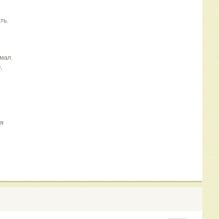
ть.
 мал.
,
ся