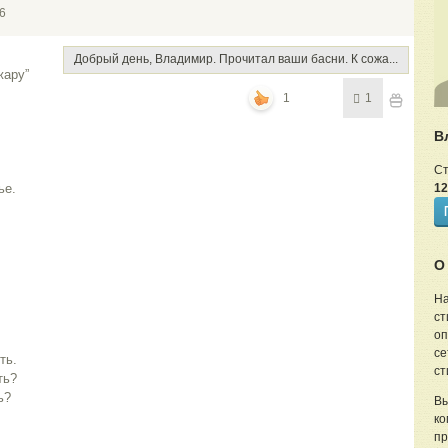
6
Добрый день, Владимир. Прочитал ваши басни. К сожа...
жару”
1
1
В
Ст
ье.
12
О
На
ст
оп
се
ть.
ст
ть?
ь?
Вы
ко
пр