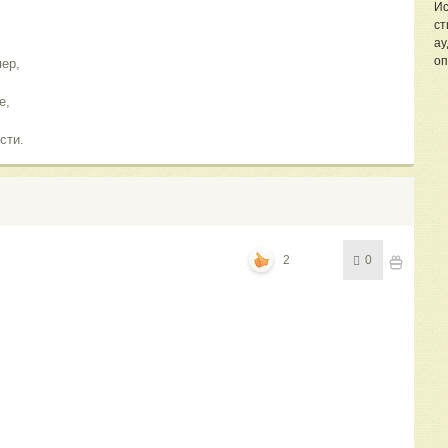
Ис
ст
ау
оп
пер,
е,
сти.
2
0