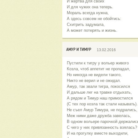
И жертва для своих
И для чужих она теперь.
Мораль всегда нужна,
А здесь совсем не обойтись:
Схитрить задумала,
А может потерять и жизнь.
АМУР И ТИМУР
13.02.2016
Пустили к тигру у вольер живого
Козла, чтоб аппетит не пропадал,
Но никогда не видели такого,
Никто не верил и не ожидал.
Амур, так звали тигра, покосился
И дальше лег на травке отдыхать,
А рядом и Тимур наш примостился
(С тех пор козла так стали называть).
Не съел Амур Тимура, не подрались,
Меж ними даже дружба завелась,
В одном вольере парочкой держалис
С чего у них привязанность взялась?
И на прогулку вместе выходили,