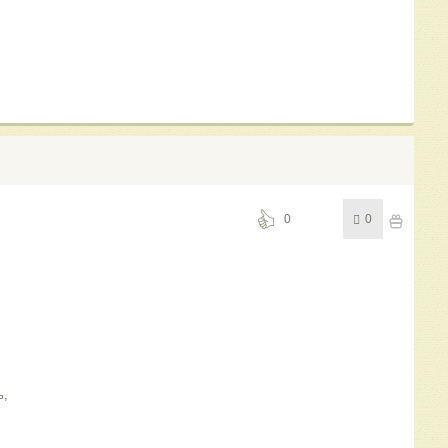
0
0
ь,