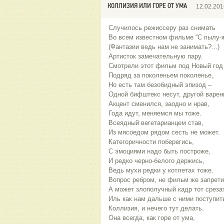
КОЛЛИЗИЯ ИЛИ ГОРЕ ОТ УМА
12.02.201
Случилось режиссеру раз снимать
Во всем известном фильме “С пылу-
(Фантазии ведь нам не занимать?...)
Артисток замечательную пару.
Смотрели этот фильм под Новый год
Подряд за поколеньем поколенье,
Но есть там безобидный эпизод ‒
Одной бифштекс несут, другой варен
Акцент сменился, заодно и нрав,
Года идут, меняемся мы тоже.
Всеядный вегетарианцем став,
Из мясоедом рядом сесть не может.
Категоричности поберегись,
С эмоциями надо быть построже,
И редко черно-белого держись,
Ведь мухи редки у котлетах тоже.
Вопрос ребром, не фильм же запрети
А может злополучный кадр тот среза
Иль как нам дальше с ними поступит
Коллизия, и нечего тут делать.
Она всегда, как горе от ума,