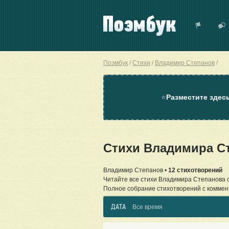
Поэмбук
Стихи
Владимир Степанов
⭐
Разместите здес
Стихи Владимира С
Владимир Степанов •
12 стихотворений
Читайте все стихи Владимира Степанова 
Полное собрание стихотворений с коммен
ДАТА
Все время