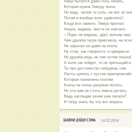
Амур пытался даже соль лизать,
Которая нужна Тимуру была,
Но ведь, зачем та соль, не мог он зна
Потом и вообще всех удивляло
Когда все замело, Тимур прогнал
Амура, видишь, места не хватало.
‒ Поди, не видишь, друг, вольер наш
Чем дружба тигра привлекла, не ясно
Не зарычал он даже на козла,
Ну чтож, как говорится, и прекрасно.
Но дружба ведь не тем путём пошла!
А коли так пойдет, то не прельщайся,
Ты про достоинство забудешь сам.
Листы щипать с кустов приноровляй
Которые назначены козлам.
Козлы не очень разумом богаты,
Но эта нам не столь важна деталь,
Ведь наглецам зачем ума палата?
И тигру знать бы эту вот мораль.
ШАВКИ ДЯДИ СЭМА
14.02.2016