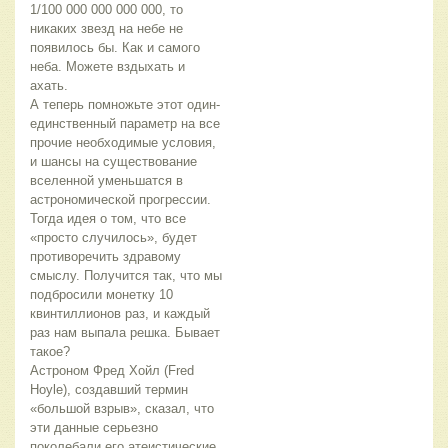
1/100 000 000 000 000, то
никаких звезд на небе не
появилось бы. Как и самого
неба. Можете вздыхать и
ахать.
А теперь помножьте этот один-
единственный параметр на все
прочие необходимые условия,
и шансы на существование
вселенной уменьшатся в
астрономической прогрессии.
Тогда идея о том, что все
«просто случилось», будет
противоречить здравому
смыслу. Получится так, что мы
подбросили монетку 10
квинтиллионов раз, и каждый
раз нам выпала решка. Бывает
такое?
Астроном Фред Хойл (Fred
Hoyle), создавший термин
«большой взрыв», сказал, что
эти данные серьезно
поколебали его атеистические