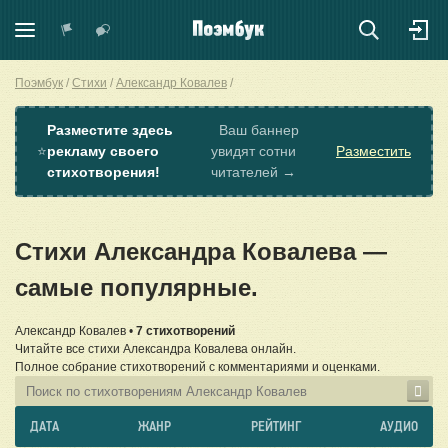
Поэмбук
Стихи
Александр Ковалев
Разместите здесь
Ваш баннер
⭐
рекламу своего
увидят сотни
Разместить
стихотворения!
читателей →
Стихи Александра Ковалева —
самые популярные.
Александр Ковалев •
7 стихотворений
Читайте все стихи Александра Ковалева онлайн.
Полное собрание стихотворений с комментариями и оценками.
ДАТА
ЖАНР
РЕЙТИНГ
АУДИО