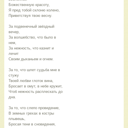
Божественную красоту,
Я пред тобой склоню колено,
Приветствуя твою весну.
За подвенечный звёздный 
вечер,
За волшебство, что было в 
нем,
За нежность, что казнит и 
лечит 
Своим дыханьем и огнем.
За то, что шлет судьба мне в 
стужу
Твоей любви глоток вина,
Бросает в омут, в небе кружит,
Чтоб нежность расплескать до 
дна.
За то, что слепо провидение,
В земных грехах в костры 
плывешь,
Бросая тени в сновидения,