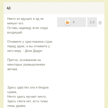
АД
Никто из идущих в ад не
4
2
минует его.
Оставь надежду всяк сюда
входящий.
Отнимите у христианина страх
перед адом, и вы отнимете у
него веру. - Дени Дидро
Притча, основанная на
некоторых размышлениях
автора
Здесь царство зла и бездна
срама,
Ничто здесь мучает ничто,
Здесь света нет, есть тьмы
лишь драма,