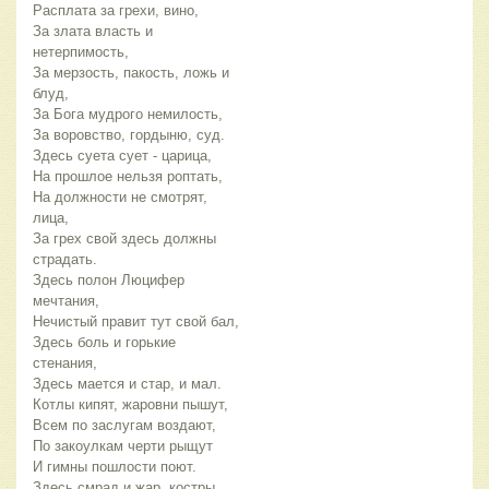
Расплата за грехи, вино,
За злата власть и
нетерпимость,
За мерзость, пакость, ложь и
блуд,
За Бога мудрого немилость,
За воровство, гордыню, суд.
Здесь суета сует - царица,
На прошлое нельзя роптать,
На должности не смотрят,
лица,
За грех свой здесь должны
страдать.
Здесь полон Люцифер
мечтания,
Нечистый правит тут свой бал,
Здесь боль и горькие
стенания,
Здесь мается и стар, и мал.
Котлы кипят, жаровни пышут,
Всем по заслугам воздают,
По закоулкам черти рыщут
И гимны пошлости поют.
Здесь смрад и жар, костры