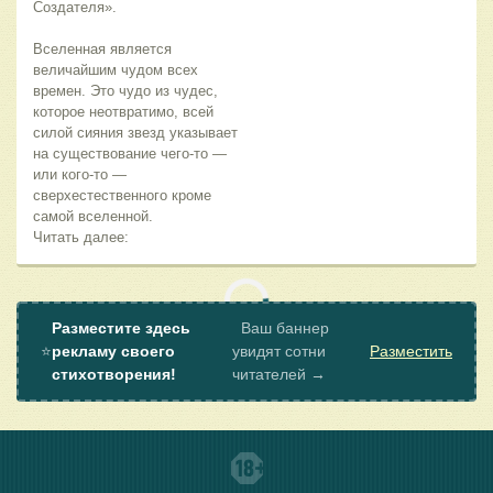
Создателя».
Вселенная является
величайшим чудом всех
времен. Это чудо из чудес,
которое неотвратимо, всей
силой сияния звезд указывает
на существование чего-то —
или кого-то —
сверхестественного кроме
самой вселенной.
Читать далее:
Разместите здесь
Ваш баннер
⭐
рекламу своего
увидят сотни
Разместить
стихотворения!
читателей →