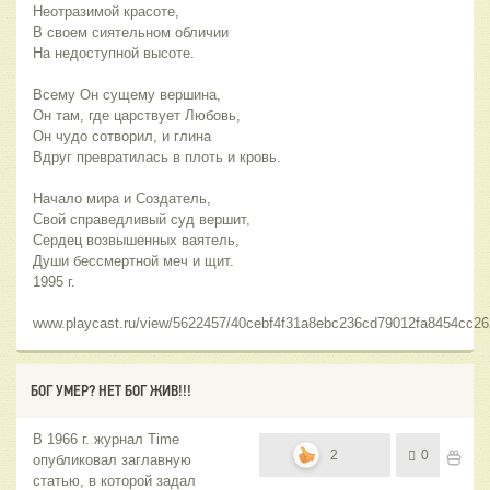
Неотразимой красоте,
В своем сиятельном обличии
На недоступной высоте.
Всему Он сущему вершина,
Он там, где царствует Любовь,
Он чудо сотворил, и глина
Вдруг превратилась в плоть и кровь.
Начало мира и Создатель,
Свой справедливый суд вершит,
Сердец возвышенных ваятель,
Души бессмертной меч и щит.
1995 г.
www.playcast.ru/view/5622457/40cebf4f31a8ebc236cd79012fa8454cc26
БОГ УМЕР? НЕТ БОГ ЖИВ!!!
В 1966 г. журнал Time
2
0
опубликовал заглавную
статью, в которой задал