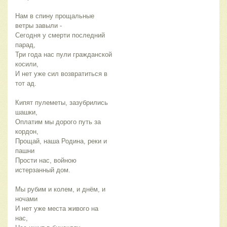
Нам в спину прощальные
ветры завыли -
Сегодня у смерти последний
парад,
Три года нас пули гражданской
косили,
И нет уже сил возвратиться в
тот ад.
Кипят пулеметы, зазубрились
шашки,
Оплатим мы дорого путь за
кордон,
Прощай, наша Родина, реки и
пашни
Прости нас, войною
истерзанный дом.
Мы рубим и колем, и днём, и
ночами
И нет уже места живого на
нас,