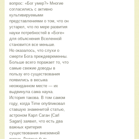
вопрос: «Бог умер?» Многие
согласились с активно
культивируемыми
представлениями о том, что он
устарел, что по мере развития
науки потребностей в «Боге»
для объяснения Вселенной
становится все меньше.
Но оказалось, что слухи о
смерти Бога преждевременны.
Больше всего поражает то, что
самые свежие доводы в
пользу его существования
появились в весьма
неожиданном месте — их
выдвинула сама наука.
История такова. В том самом
году, когда Time опубликовал
ставшую знаменитой статью,
астроном Карл Саган (Carl
Sagan) заявил, что есть два
важных критерия
существования внеземной
жизни. Должна быть