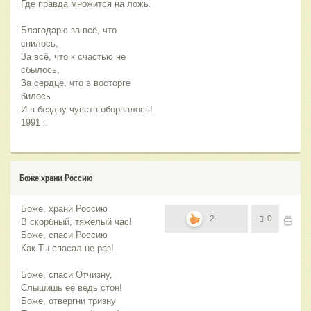
Где правда множится на ложь.
Благодарю за всё, что 
снилось,
За всё, что к счастью не 
сбылось,
За сердце, что в восторге 
билось
И в бездну чувств оборвалось!
1991 г.
Боже храни Россию
Боже, храни Россию
2
0
В скорбный, тяжелый час!
Боже, спаси Россию
Как Ты спасал не раз!
Боже, спаси Отчизну,
Слышишь её ведь стон!
Боже, отвергни тризну