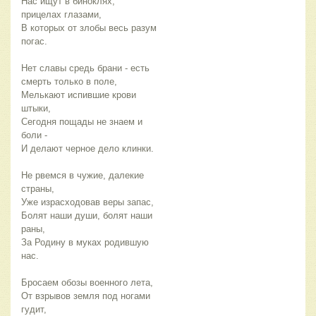
Нас ищут в биноклях,
прицелах глазами,
В которых от злобы весь разум
погас.
Нет славы средь брани - есть
смерть только в поле,
Мелькают испившие крови
штыки,
Сегодня пощады не знаем и
боли -
И делают черное дело клинки.
Не рвемся в чужие, далекие
страны,
Уже израсходовав веры запас,
Болят наши души, болят наши
раны,
За Родину в муках родившую
нас.
Бросаем обозы военного лета,
От взрывов земля под ногами
гудит,