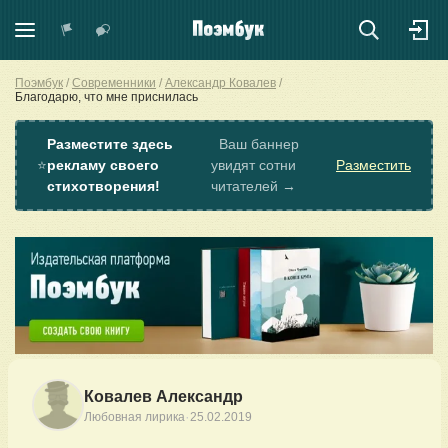
Поэмбук
Современники
Александр Ковалев
Благодарю, что мне приснилась
Разместите здесь
Ваш баннер
⭐
рекламу своего
увидят сотни
Разместить
стихотворения!
читателей →
Ковалев Александр
·
Любовная лирика
25.02.2019