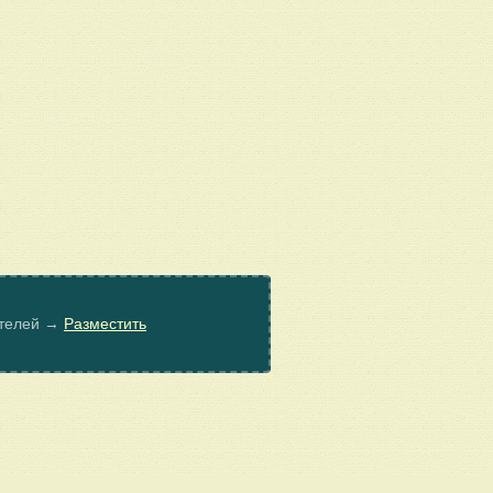
ателей →
Разместить