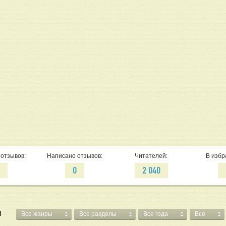
отзывов:
Написано отзывов:
Читателей:
В избр
4
0
2 040
Я
Все жанры
Все разделы
Все года
Все