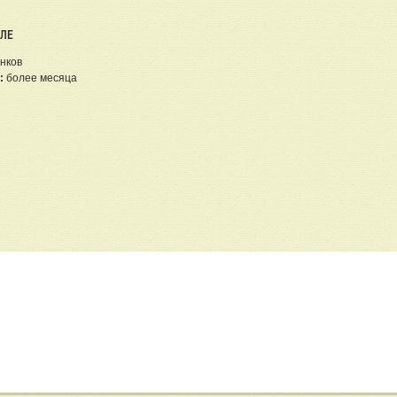
ЕЛЕ
нков
:
более месяца