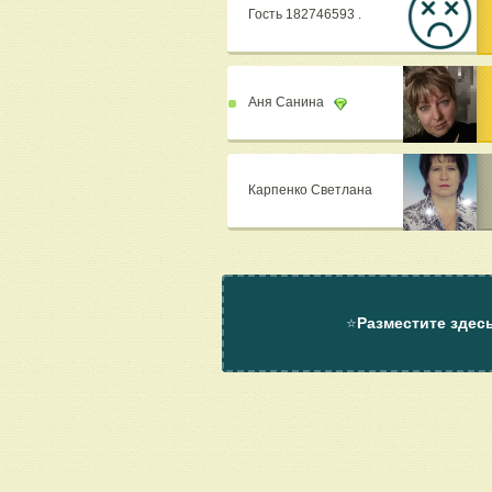
Гость 182746593 .
Аня Санина
Карпенко Светлана
⭐
Разместите здес