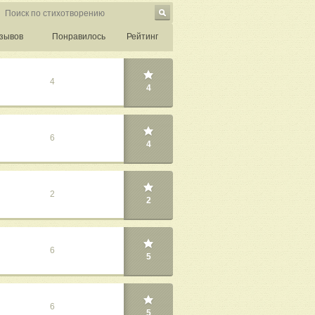
зывов
Понравилось
Рейтинг
4
4
6
4
2
2
6
5
6
5