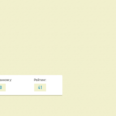
анном у:
Рейтинг:
0
41