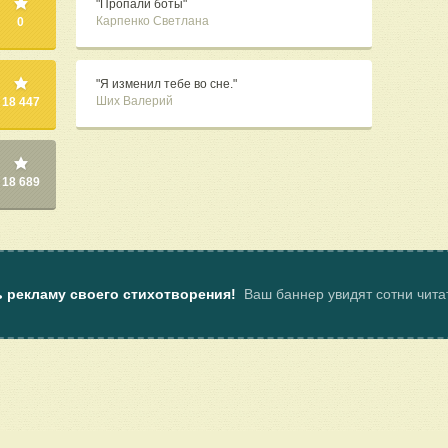
"Пропали боты"
Карпенко Светлана
0
"Я изменил тебе во сне."
Ших Валерий
18 447
18 689
ь рекламу своего стихотворения!
Ваш баннер увидят сотни чит