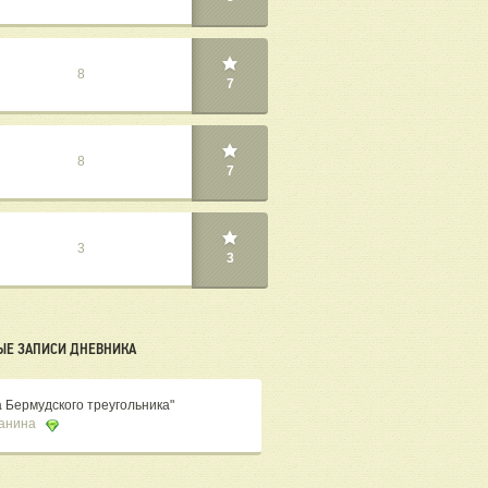
8
7
8
7
3
3
ЫЕ ЗАПИСИ ДНЕВНИКА
а Бермудского треугольника"
Санина