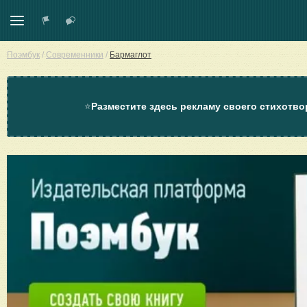
Поэмбук
/
Современники
/
Бармаглот
⭐
Разместите здесь рекламу своего стихотво