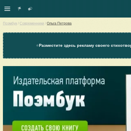
Поэмбук
/
Современники
/
Ольга Петрова
⭐
Разместите здесь рекламу своего стихотво