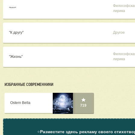
Философска
"***"
лирика
"К другу"
Другое
Философска
"Жизнь"
лирика
ИЗБРАННЫЕ СОВРЕМЕННИКИ
Ostern Bella
719
⭐
Разместите здесь рекламу своего стихотво