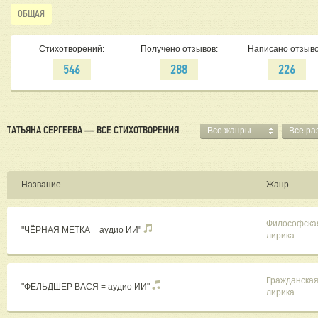
ОБЩАЯ
Стихотворений:
Получено отзывов:
Написано отзыво
546
288
226
ТАТЬЯНА СЕРГЕЕВА — ВСЕ СТИХОТВОРЕНИЯ
Все жанры
Все ра
Название
Жанр
Философска
"ЧЁРНАЯ МЕТКА = аудио ИИ"
лирика
Гражданска
"ФЕЛЬДШЕР ВАСЯ = аудио ИИ"
лирика