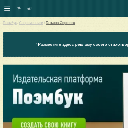
Поэмбук
/
Современники
/
Татьяна Сергеева
⭐
Разместите здесь рекламу своего стихотво