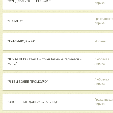
"МУНДИАЛЬ 2018 - РОССИЯ"
лирика
Гражданска
" САТАНА"
лирика
"ТУФЛИ-ЛОДОЧКА"
Ирония
"ТОЧКА НЕВОЗВРАТА = стихи Татьяны Сергеевой =
Любовная
исп...."
лирика
Любовная
"Я ТЕМ БОЛЕЕ ПРОМОЛЧУ"
лирика
Гражданска
"ОПОЛЧЕНИЕ ДОНБАСС 2017 год"
лирика