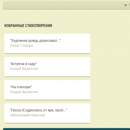
ИЗБРАННЫЕ СТИХОТВОРЕНИЯ
"Художник дождь дорисовал..."
Алекс Сидоре
"встреча в саду"
Кощей Валентин
"На пленэре"
Кощей Валентин
"Гроза (Содрогаясь от мук, проб..."
Заболоцкий Николай