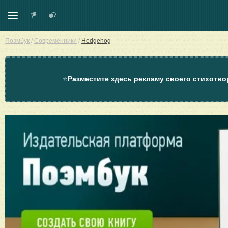
Поэмбук
/
Современники
/
Hedgehog
⭐
Разместите здесь рекламу своего стихотво