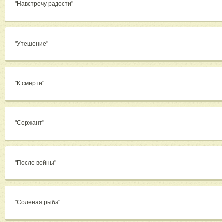
"Навстречу радости"
"Утешение"
"К смерти"
"Сержант"
"После войны"
"Соленая рыба"