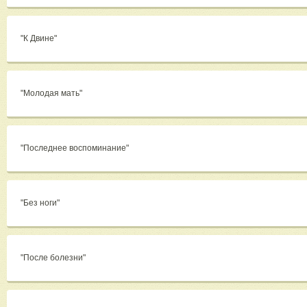
"К Двине"
"Молодая мать"
"Последнее воспоминание"
"Без ноги"
"После болезни"