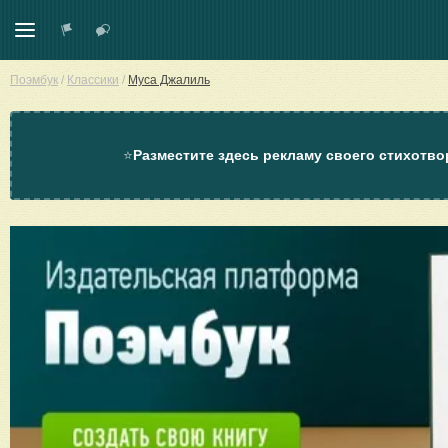
Поэмбук
/
Классики
/
Муса Джалиль
⭐
Разместите здесь рекламу своего стихотво