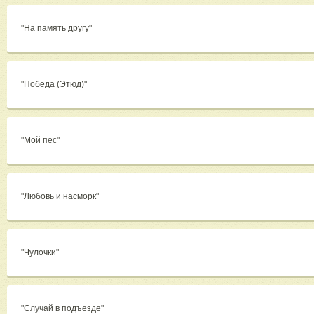
"На память другу"
"Победа (Этюд)"
"Мой пес"
"Любовь и насморк"
"Чулочки"
"Случай в подъезде"