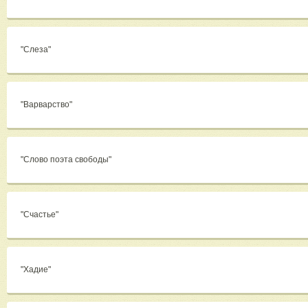
"Слеза"
"Варварство"
"Слово поэта свободы"
"Счастье"
"Хадие"