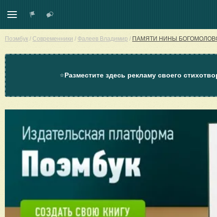
Поэмбук
/
Современники
/
Фалеев Владимир
/
ПАМЯТИ НИНЫ БОГОМОЛОВ
⭐
Разместите здесь рекламу своего стихотво