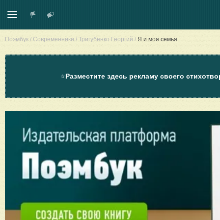
Поэмбук
/
Современники
/
Тригубенко Георгий
/
Я и моя семья
⭐
Разместите здесь рекламу своего стихотво