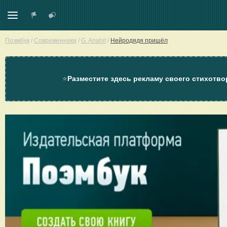
Поэмбук
/
Современники
/
G. Anahit
/
Нейродядя пришёл
⭐
Разместите здесь рекламу своего стихотво